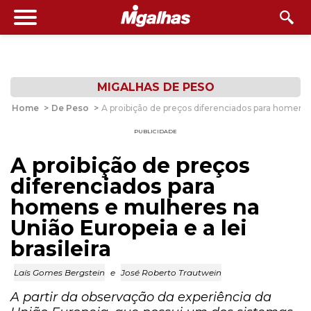
MIGALHAS DE PESO
Home
>
De Peso
>
A proibição de preços diferenciados para homens e
PUBLICIDADE
A proibição de preços
diferenciados para
homens e mulheres na
União Europeia e a lei
brasileira
Laís Gomes Bergstein
e
José Roberto Trautwein
A partir da observação da experiência da