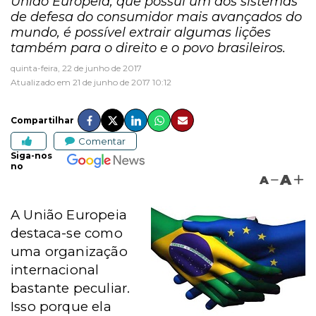
União Europeia, que possui um dos sistemas
de defesa do consumidor mais avançados do
mundo, é possível extrair algumas lições
também para o direito e o povo brasileiros.
quinta-feira, 22 de junho de 2017
Atualizado em 21 de junho de 2017 10:12
Compartilhar
Comentar
Siga-nos
no
A
A
A União Europeia
destaca-se como
uma organização
internacional
bastante peculiar.
Isso porque ela