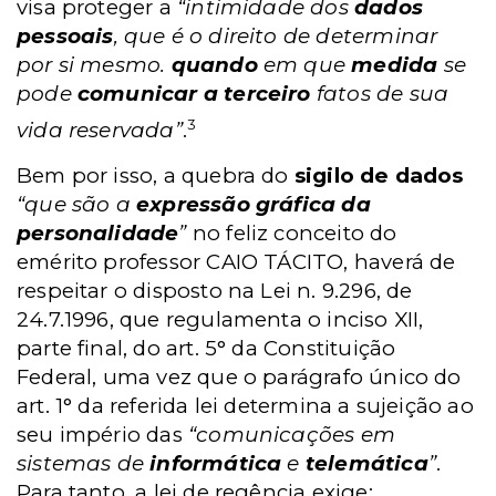
visa proteger a
“intimidade dos
dados
pessoais
, que é o direito de determinar
por si mesmo.
quando
em que
medida
se
pode
comunicar a terceiro
fatos de sua
3
vida reservada”
.
Bem por isso, a quebra do
sigilo de dados
“que são a
expressão gráfica da
personalidade
”
no feliz conceito do
emérito professor CAIO TÁCITO, haverá de
respeitar o disposto na Lei n. 9.296, de
24.7.1996, que regulamenta o inciso XII,
parte final, do art. 5° da Constituição
Federal, uma vez que o parágrafo único do
art. 1° da referida lei determina a sujeição ao
seu império das
“comunicações em
sistemas de
informática
e
telemática
”
.
Para tanto, a lei de regência exige: