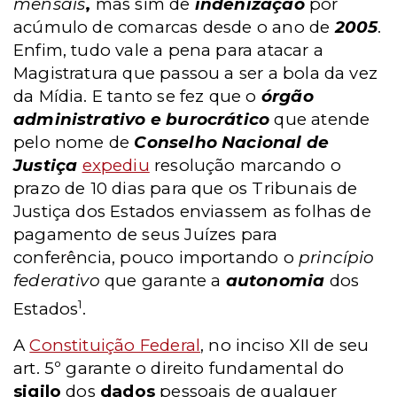
mensais
,
mas sim de
indenização
por
acúmulo de comarcas desde o ano de
2005
.
Enfim, tudo vale a pena para atacar a
Magistratura que passou a ser a bola da vez
da Mídia. E tanto se fez que o
órgão
administrativo e burocrático
que atende
pelo nome de
Conselho Nacional de
Justiça
expediu
resolução marcando o
prazo de 10 dias para que os Tribunais de
Justiça dos Estados enviassem as folhas de
pagamento de seus Juízes para
conferência, pouco importando o
princípio
federativo
que garante a
autonomia
dos
1
Estados
.
A
Constituição Federal
, no inciso XII de seu
art. 5º garante o direito fundamental do
sigilo
dos
dados
pessoais de qualquer