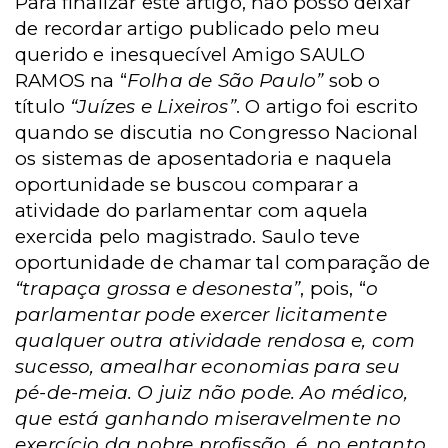
Para finalizar este artigo, não posso deixar
de recordar artigo publicado pelo meu
querido e inesquecível Amigo SAULO
RAMOS na “
Folha de São Paulo”
sob o
título
“Juízes e Lixeiros”
.
O artigo foi escrito
quando se discutia no Congresso Nacional
os sistemas de aposentadoria e naquela
oportunidade se buscou comparar a
atividade do parlamentar com aquela
exercida pelo magistrado. Saulo teve
oportunidade de chamar tal comparação de
“trapaça grossa e desonesta”
, pois,
“
o
parlamentar pode exercer licitamente
qualquer outra atividade rendosa e, com
sucesso, amealhar economias para seu
pé-de-meia. O juiz não pode. Ao médico,
que está ganhando miseravelmente no
exercício da nobre profissão, é, no entanto,