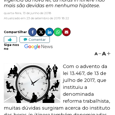
vigência da nova lei, as horas in itinere não
mais são devidas em nenhuma hipótese.
quarta-feira, 13 de junho de 2018
Atualizado em 23 de setembro de 2019 18:22
Compartilhar
Comentar
Siga-nos
no
A
A
Com o advento da
lei 13.467, de 13 de
julho de 2017, que
instituiu a
denominada
reforma trabalhista,
muitas dúvidas surgiram acerca do instituto
das horas
in itinere
também denominadas