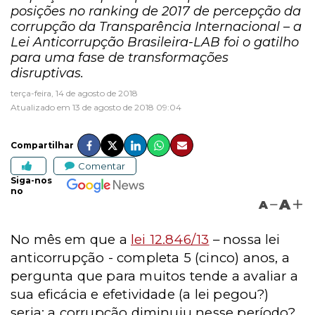
posições no ranking de 2017 de percepção da
corrupção da Transparência Internacional – a
Lei Anticorrupção Brasileira-LAB foi o gatilho
para uma fase de transformações
disruptivas.
terça-feira, 14 de agosto de 2018
Atualizado em 13 de agosto de 2018 09:04
Compartilhar
Comentar
Siga-nos
no
A
A
No mês em que a
lei 12.846/13
– nossa lei
anticorrupção - completa 5 (cinco) anos, a
pergunta que para muitos tende a avaliar a
sua eficácia e efetividade (a lei pegou?)
seria: a corrupção diminuiu nesse período?