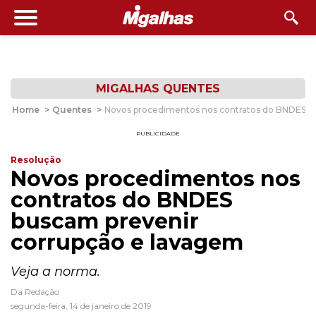
MIGALHAS QUENTES
Home
>
Quentes
>
Novos procedimentos nos contratos do BNDES b
PUBLICIDADE
Resolução
Novos procedimentos nos
contratos do BNDES
buscam prevenir
corrupção e lavagem
Veja a norma.
Da Redação
segunda-feira, 14 de janeiro de 2019