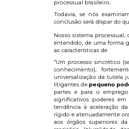
processual brasileiro.
Todavia, se nós examinar
conclusão será díspar do q
Nosso sistema processual, 
entendido, de uma forma ge
as características de
“Um processo sincrético (s
conhecimento), fortemen
universalização da tutela j
litigantes de
pequeno pod
partes e para o empreg
significativos poderes em 
tendência à aceleração d
rígido e atenuadamente ora
aos órgãos superiores da