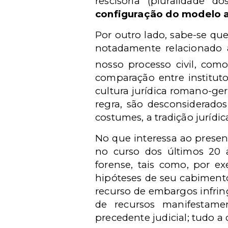
rescisória (pluralidade d
configuração do modelo at
Por outro lado, sabe-se que
notadamente relacionado à
nosso processo civil, com
comparação entre instituto
cultura jurídica romano-ger
regra, são desconsiderados
costumes, a tradição jurídic
No que interessa ao present
no curso dos últimos 20 
forense, tais como, por e
hipóteses de seu cabimento
recurso de embargos infring
de recursos manifestame
precedente judicial; tudo a 