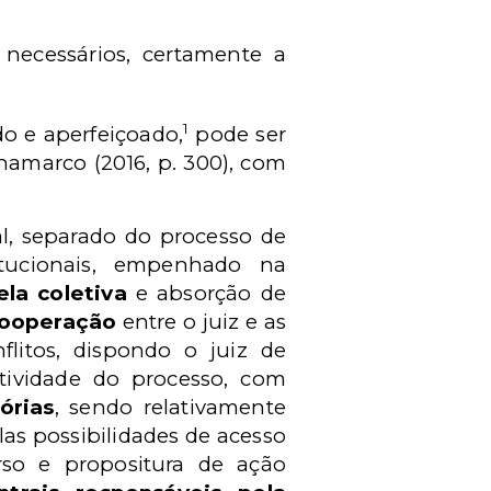
necessários, certamente a
1
o e aperfeiçoado,
pode ser
namarco (2016, p. 300), com
al, separado do processo de
itucionais, empenhado na
ela coletiva
e absorção de
ooperação
entre o juiz e as
litos, dispondo o juiz de
fetividade do processo, com
órias
, sendo relativamente
as possibilidades de acesso
rso e propositura de ação