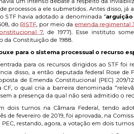
havia um intenso debate a respeito da inviabili
de processos a ele submetidos. Antes disso, já
, o STF havia adotado a denominada “
arguição
 308, do
RISTF
, por meio da
emenda regimental 
nstitucional 7
, de 1977). Esse instituto som
 da Constituição de 1988.
ouxe para o sistema processual o recurso esp
 entrada para os recursos dirigidos ao STF foi r
cia disso, a então deputada federal Rose de F
roposta de Emenda Constitucional (PEC) 209/1
a CF, o qual cria a barreira denominada “relevâ
, sem a presença da qual não será admitido o rec
m dois turnos na Câmara Federal, tendo adot
ês de fevereiro de 2019, foi aprovada, na Comiss
 PEC, restando, agora, a votação em dois turnos