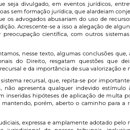
e seja divulgado, em eventos jurídicos, entre
as sem formação jurídica, que alardeiam conjec
ue os advogados abusariam do uso de recursos,
sdição. Acrescente-se a isso a alegação de alguns
preocupação científica, com outros sistemas
ntamos, nesse texto, algumas conclusões que,
ionais do Direito, resgatam questões que d
recursal e da importância de sua valorização e 
 sistema recursal, que, repita-se por importan
s, não apresenta qualquer indevido estímulo
m inseridas hipóteses de aplicação de multa por
 3º), mantendo, porém, aberto o caminho para a 
udiciais, expressa e amplamente adotado pelo no