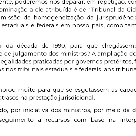
mente, poderemos nos deparar, em repetição, com
ominação a ele atribuída é de “Tribunal da C
 missão de homogeneização da jurisprudência
s estaduais e federais em nosso país, como t
tir da década de 1990, para que chegásse
de julgamento dos ministros? A ampliação do a
 ilegalidades praticadas por governos pretérito
s nos tribunais estaduais e federais, aos tribu
orou muito para que se esgotassem as capac
atrasos na prestação jurisdicional.
o, por iniciativa dos ministros, por meio da
seguimento a recursos com base na interpr