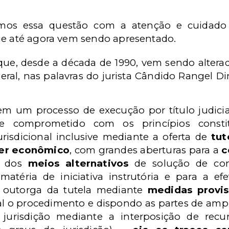
mos essa questão com a atenção e cuidado 
ue até agora vem sendo apresentado.
que, desde a década de 1990, vem sendo alterad
ral, nas palavras do jurista Cândido Rangel Di
em um processo de execução por título judici
te comprometido com os princípios const
urisdicional inclusive mediante a oferta de
tut
er econômico
, com grandes aberturas para a
c
o dos
meios alternativos
de solução de conf
matéria de iniciativa instrutória e para a e
a outorga da tutela mediante
medidas provis
l o procedimento e dispondo as partes de ampl
 jurisdição mediante a interposição de recu