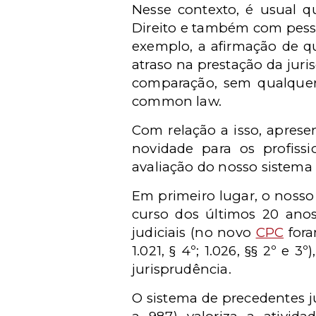
Nesse contexto, é usual qu
Direito e também com pesso
exemplo, a afirmação de q
atraso na prestação da juri
comparação, sem qualquer 
common law.
Com relação a isso, aprese
novidade para os profiss
avaliação do nosso sistema 
Em primeiro lugar, o nosso
curso dos últimos 20 ano
judiciais (no novo
CPC
fora
1.021, § 4º; 1.026, §§ 2º e
jurisprudência.
O sistema de precedentes j