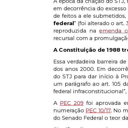
À época da criação do STJ, 
em decorrência do excesso 
de feitos a ele submetidos
federal
” (foi alterado o art.
reproduzida na
emenda co
recursal com a promulgação
A Constituição de 1988 tr
Essa verdadeira barreira de
dos anos 2000. Em decorrên
do STJ para dar início à P
um parágrafo ao art. 105 d
federal infraconstitucional”
A
PEC 209
foi aprovada e
numeração
PEC 10/17
. No m
do Senado Federal o teor da