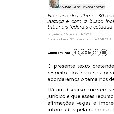
Arystóbulo de Oliveira Freitas
No curso dos últimos 30 an
Justiça e com a busca inc
tribunais federais e estaduai
terça-feira, 30 de abril de 2019
Atualizado em 30 de setembro de 2019 15:17
Compartilhar
O presente texto pretend
respeito dos recursos per
abordaremos o tema nos dem
Há um discurso que vem se
jurídico e que esses recur
afirmações vagas e impre
informados pela common la