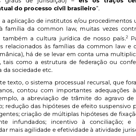
os graus de jurisdição) –
eis os traços ce
ual do processo civil brasileiro
”.
 a aplicação de institutos e/ou procedimentos 
 família da common law, muitas vezes contra
2
o também a cultura jurídica de nosso país.
Pa
s relacionados às famílias da common law e d
mânica), há de se levar em conta uma multiplici
, tais como a estrutura de federação ou conf
a da sociedade etc.
e texto, o sistema processual recursal, que fo
anos, contou com importantes adequações à 
xemplo, a abreviação de trâmite do agravo de 
; redução das hipóteses de efeito suspensivo p
entes; criação de múltiplas hipóteses de fixaç
nte infundados; incentivo à conciliação; e
dar mais agilidade e efetividade à atividade juris