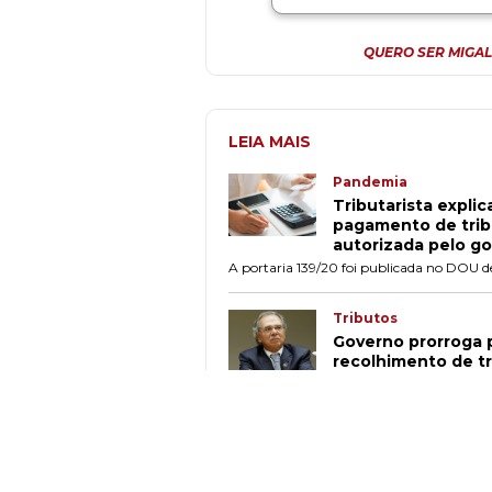
QUERO SER MIGAL
LEIA MAIS
Pandemia
Tributarista expli
pagamento de trib
autorizada pelo g
A portaria 139/20 foi publicada no DOU de 
Tributos
Governo prorroga 
recolhimento de tr
ao coronavírus
Portaria foi publicada no DOU desta sexta-
Liminar
JF/SC prorroga pa