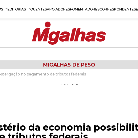
OS
EDITORIAS
QUENTES
APOIADORES
FOMENTADORES
CORRESPONDENTES
MIGALHAS DE PESO
 postergação no pagamento de tributos federais
PUBLICIDADE
stério da economia possibili
 tributos federais