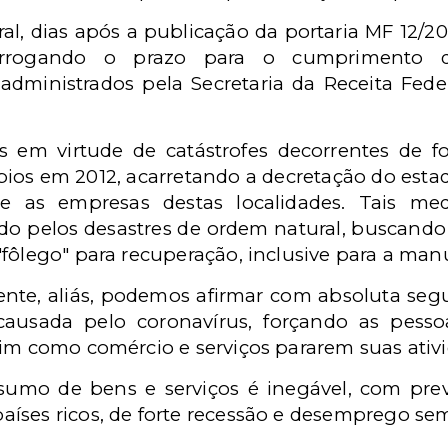
al, dias após a publicação da portaria MF 12/20
rogando o prazo para o cumprimento das
s administrados pela Secretaria da Receita Fe
s em virtude de catástrofes decorrentes de f
os em 2012, acarretando a decretação do esta
 as empresas destas localidades. Tais med
do pelos desastres de ordem natural, buscando
"fôlego" para recuperação, inclusive para a m
rente, aliás, podemos afirmar com absoluta seg
causada pelo coronavírus, forçando as pess
sim como comércio e serviços pararem suas ativ
sumo de bens e serviços é inegável, com prev
íses ricos, de forte recessão e desemprego sem