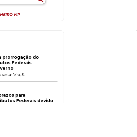
HEIRO VIP
ca prorrogação do
utos Federais
overno
sexta-feira, 3.
prazos para
ibutos Federais devido
feira, 3.
gamento de tributos