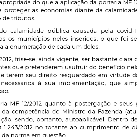
apropriada do que a aplicação da portaria MF 12
ra proteger as economias diante da calamidad
de tributos.
o calamidade pública causada pela covid-1
dos os municípios neles inseridos, o que foi
ia a enumeração de cada um deles.
2012, frise-se, ainda vigente, ser bastante clar
intes que pretenderem usufruir do benefício nel
 de terem seu direito resguardado em virtude 
necessários à sua implementação, que sim
ação.
aria MF 12/2012 quanto à postergação e seus
ro da competência do Ministro da Fazenda (atu
ão, sendo, portanto, autoaplicável. Dentro d
B 1.243/2012 no tocante ao cumprimento de ob
de da norma em questão.