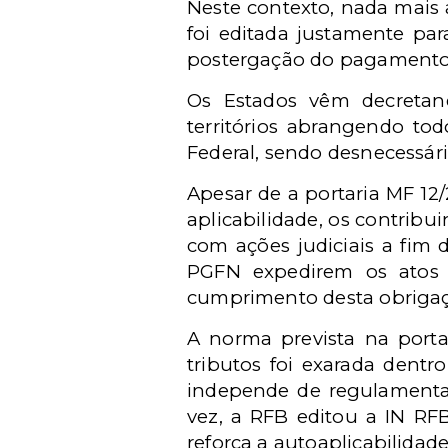
Neste contexto, nada mais 
foi editada justamente pa
postergação do pagamento 
Os Estados vêm decretand
territórios abrangendo to
Federal, sendo desnecessár
Apesar de a portaria MF 12/
aplicabilidade, os contribu
com ações judiciais a fim
PGFN expedirem os atos 
cumprimento desta obrig
A norma prevista na port
tributos foi exarada dent
independe de regulamentaç
vez, a RFB editou a IN RF
reforça a autoaplicabilida