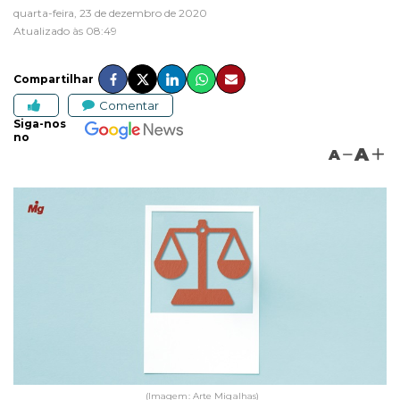
quarta-feira, 23 de dezembro de 2020
Atualizado às 08:49
Compartilhar
Comentar
Siga-nos
no
A
A
(Imagem: Arte Migalhas)