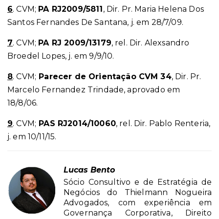
6
. CVM;
PA RJ2009/5811
, Dir. Pr. Maria Helena Dos
Santos Fernandes De Santana, j. em 28/7/09.
7
. CVM;
PA RJ 2009/13179
, rel. Dir. Alexsandro
Broedel Lopes, j. em 9/9/10.
8
. CVM;
Parecer de Orientação CVM 34
, Dir. Pr.
Marcelo Fernandez Trindade, aprovado em
18/8/06.
9
. CVM;
PAS RJ2014/10060
, rel. Dir. Pablo Renteria,
j. em 10/11/15.
Lucas Bento
Sócio Consultivo e de Estratégia de
Negócios do Thielmann Nogueira
Advogados, com experiência em
Governança Corporativa, Direito