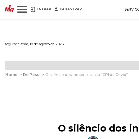
ENTRAR
CADASTRAR
SERVIÇ
segunda-feira, 10 de agosto de 2026
Home
>
De Peso
>
O silêncio dos inocentes – na "CPI da Covid"
O silêncio dos i