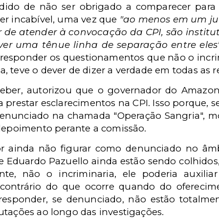
dido de não ser obrigado a comparecer para
er incabível, uma vez que
"ao menos em um juí
ver de atender à convocação da CPI, são insti
ver uma tênue linha de separação entre eles
 responder os questionamentos que não o incri
, teve o dever de dizer a verdade em todas as 
eber, autorizou que o governador do Amazon
 prestar esclarecimentos na CPI. Isso porque, 
enunciado na chamada "Operação Sangria", mo
 depoimento perante a comissão.
r ainda não figurar como denunciado no âmb
e Eduardo Pazuello ainda estão sendo colhidos
te, não o incriminaria, ele poderia auxil
 contrário do que ocorre quando do oferecim
responder, se denunciado, não estão totalmen
utações ao longo das investigações.