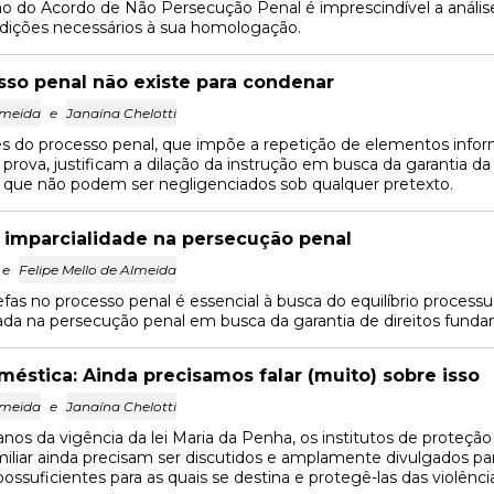
ão do Acordo de Não Persecução Penal é imprescindível a anál
ndições necessários à sua homologação.
sso penal não existe para condenar
lmeida
e
Janaína Chelotti
es do processo penal, que impõe a repetição de elementos inform
prova, justificam a dilação da instrução em busca da garantia da
 que não podem ser negligenciados sob qualquer pretexto.
 imparcialidade na persecução penal
e
Felipe Mello de Almeida
efas no processo penal é essencial à busca do equilíbrio processu
zada na persecução penal em busca da garantia de direitos funda
méstica: Ainda precisamos falar (muito) sobre isso
lmeida
e
Janaína Chelotti
nos da vigência da lei Maria da Penha, os institutos de proteção
iliar ainda precisam ser discutidos e amplamente divulgados p
possuficientes para as quais se destina e protegê-las das violênci