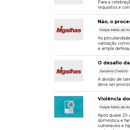
Para a celebraç
requisitos e co
Não, o proce
Felipe Mello de A
As peculiaridad
valoração como 
e ampla defesa,
O desafio da
Janaína Chelotti
A divisão de tar
deve ser priori
Violência do
Felipe Mello de A
Após quase 20 a
doméstica e fam
vulneráveis e hi