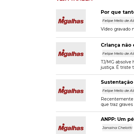
Por que tan
Felipe Mello de A
Vídeo gravado n
Criança não 
Felipe Mello de A
TJ/MG absolve h
justiça. É trist
Sustentação 
Felipe Mello de A
Recentemente o 
que traz graves
ANPP: Um pé
Janaína Chelotti