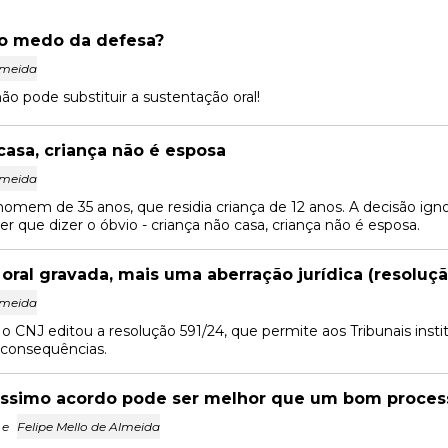
to medo da defesa?
lmeida
ão pode substituir a sustentação oral!
casa, criança não é esposa
lmeida
omem de 35 anos, que residia criança de 12 anos. A decisão ign
e ter que dizer o óbvio - criança não casa, criança não é esposa.
oral gravada, mais uma aberração jurídica (resoluçã
lmeida
CNJ editou a resolução 591/24, que permite aos Tribunais instit
 consequências.
ssimo acordo pode ser melhor que um bom proces
e
Felipe Mello de Almeida