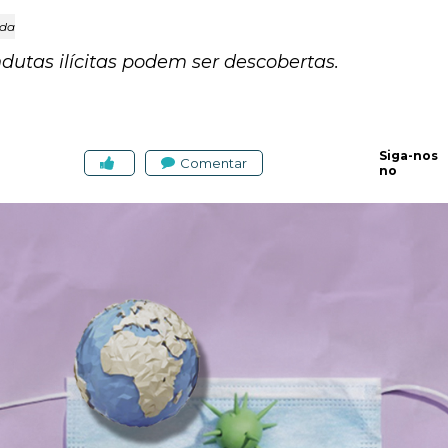
ida
dutas ilícitas podem ser descobertas.
Siga-nos
Comentar
no