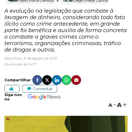
Fábio Paiva Gerdulo
e
Diego Eneas Garcia
A evolução na legislação que combate à
lavagem de dinheiro, considerando todo fato
ilícito como crime antecedente, em grande
parte foi benéfica e auxilia de forma concreta
o combate a graves crimes como o
terrorismo, organizações criminosas, tráfico
de drogas e outros.
terça-feira, 31 de agosto de 2021
Atualizado às 14:37
Compartilhar
Comentar
Siga-nos
no
A
A