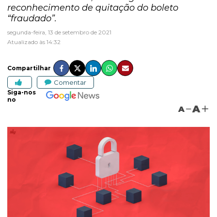
reconhecimento de quitação do boleto
“fraudado”.
segunda-feira, 13 de setembro de 2021
Atualizado às 14:32
Compartilhar
Comentar
Siga-nos
no
A
A