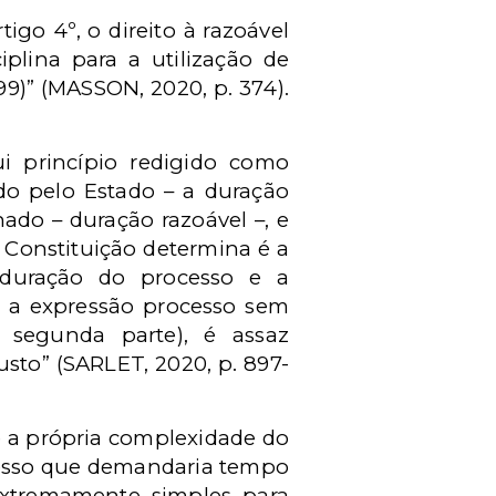
igo 4º, o direito à razoável
iplina para a utilização de
199)” (MASSON, 2020, p. 374).
ui princípio redigido como
do pelo Estado – a duração
ado – duração razoável –, e
 Constituição determina é a
 duração do processo e a
, a expressão processo sem
4, segunda parte), é assaz
usto” (SARLET, 2020, p. 897-
e a própria complexidade do
ocesso que demandaria tempo
xtremamente simples para