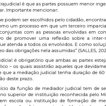
xtrajudicial é que as partes possuem menor inge
iar. Importante mencionar:
que podem ser escolhidos pelo cidadão, encontra
como um processo em que um terceiro imparci
conjuntas com as pessoas envolvidas em confli
ivo de promover uma reflexão sobre a inter-r
ue atenda a todos os envolvidos. E como solu
das obrigações nela assumidas” (SALLES, 2020
dicial é obrigatório que ambas as partes esteja
ico – os quais assistirão aqueles que devidam
ce que a mediação judicial tenha duração de 60
ão deste prazo.
rcício da função de mediador judicial tem de 
no superior de instituição reconhecida pelo M
em escola ou instituição de formação de me