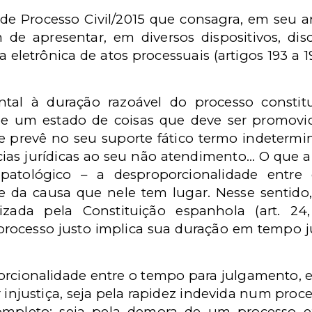
o de Processo Civil/2015 que consagra, em seu art
de apresentar, em diversos dispositivos, disc
a eletrônica de atos processuais (artigos 193 a 
mental à duração razoável do processo constit
põe um estado de coisas que deve ser promovi
le prevê no seu suporte fático termo indetermin
s jurídicas ao seu não atendimento... O que a
patológico – a desproporcionalidade entre
 da causa que nele tem lugar. Nesse sentido
ilizada pela Constituição espanhola (art. 2
 processo justo implica sua duração em tempo j
oporcionalidade entre o tempo para julgamento, 
ar injustiça, seja pela rapidez indevida num pr
ompleto; seja pela demora de um processo e