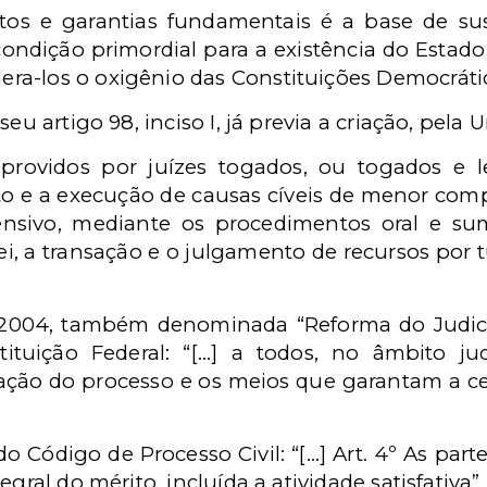
ireitos e garantias fundamentais é a base de
 condição primordial para a existência do Estado
era-los o oxigênio das Constituições Democrática
eu artigo 98, inciso I, já previa a criação, pela 
is, providos por juízes togados, ou togados e
to e a execução de causas cíveis de menor comp
nsivo, mediante os procedimentos oral e sum
ei, a transação e o julgamento de recursos por 
2004, também denominada “Reforma do Judiciári
tituição Federal: “[...] a todos, no âmbito jud
ação do processo e os meios que garantam a ce
do Código de Processo Civil: “[...] Art. 4º As par
gral do mérito, incluída a atividade satisfativa”