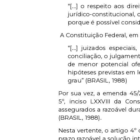
“[...] o respeito aos d
jurídico-constitucional,
porque é possível consid
A Constituição Federal, em s
“[...] juizados especia
conciliação, o julgamen
de menor potencial ofe
hipóteses previstas em l
grau” (BRASIL, 1988)
Por sua vez, a emenda 45/
5º, inciso LXXVIII da Cons
assegurados a razoável dur
(BRASIL, 1988).
Nesta vertente, o artigo 4º 
prazo razoável a solução inte