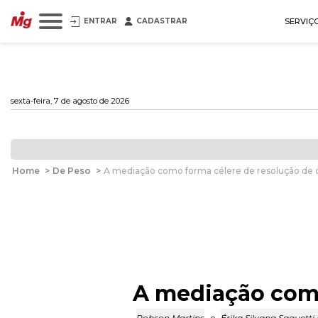
ENTRAR
CADASTRAR
SERVIÇ
sexta-feira, 7 de agosto de 2026
Home
>
De Peso
>
A mediação como forma célere de resolução de c
A mediação como
Robson Martins
e
Érika Silvana Saquetti