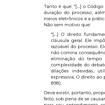
Tanto é que: “[...] o Códig
duração do processo, além 
meios eletrônicos e a prátic
Não sem motivo que:
“[...] O direito funda
cláusula geral. Ele im
razoável do processo. E
não comina consequência
eliminação do tempo 
complexidade do debate
dilações indevidas, ut
expressiva. O direito ao
898).
Deve existir, portanto, pr
feito, sob pena de se caus
para seu entendimento c