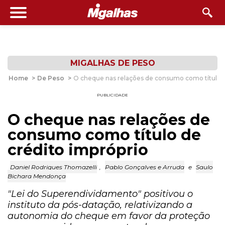
MIGALHAS DE PESO
Home
>
De Peso
>
O cheque nas relações de consumo como título d
PUBLICIDADE
O cheque nas relações de
consumo como título de
crédito impróprio
Daniel Rodrigues Thomazelli
,
Pablo Gonçalves e Arruda
e
Saulo
Bichara Mendonça
"Lei do Superendividamento" positivou o
instituto da pós-datação, relativizando a
autonomia do cheque em favor da proteção