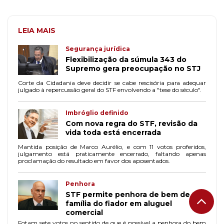
LEIA MAIS
Segurança jurídica
Flexibilização da súmula 343 do
Supremo gera preocupação no STJ
Corte da Cidadania deve decidir se cabe rescisória para adequar
julgado à repercussão geral do STF envolvendo a "tese do século".
Imbróglio definido
Com nova regra do STF, revisão da
vida toda está encerrada
Mantida posição de Marco Aurélio, e com 11 votos proferidos,
julgamento está praticamente encerrado, faltando apenas
proclamação do resultado em favor dos aposentados.
Penhora
STF permite penhora de bem de
família do fiador em aluguel
comercial
Fotam sete votos no sentido de que é possível a penhora do bem