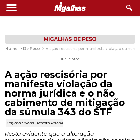
MIGALHAS DE PESO
Home
>
De Peso
>
A ação rescisória por manifesta violação da norm
PUBLICIDADE
A ação rescisória por
manifesta violação da
norma jurídica e o não
cabimento de mitigação
da súmula 343 do STF
Mayara Bueno Barretti Rocha
Resta evidente que a alteração