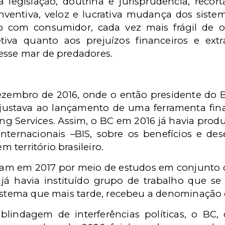
a legislação, doutrina e jurisprudência, recor
nventiva, veloz e lucrativa mudança dos sis
 com consumidor, cada vez mais frágil de 
jetiva quanto aos prejuízos financeiros e ext
esse mar de predadores.
ezembro de 2016, onde o então presidente do B
ajustava ao lançamento de uma ferramenta fina
ng Services. Assim, o BC em 2016 já havia produ
ternacionais –BIS, sobre os benefícios e de
território brasileiro.
ram em 2017 por meio de estudos em conjunto 
já havia instituído grupo de trabalho que se
sistema que mais tarde, recebeu a denominação 
 blindagem de interferências políticas, o BC,