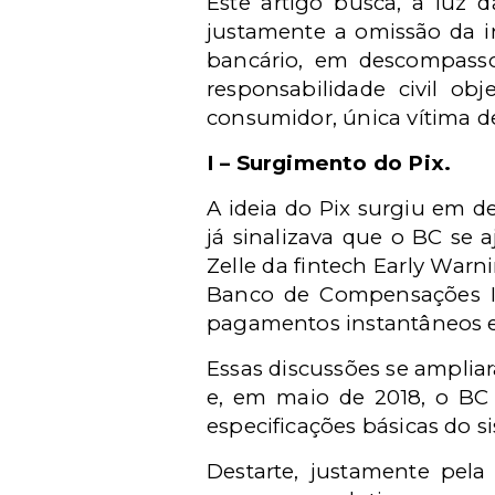
Este artigo busca, a luz d
justamente a omissão da i
bancário, em descompasso
responsabilidade civil ob
consumidor, única vítima d
I – Surgimento do Pix.
A ideia do Pix surgiu em d
já sinalizava que o BC se 
Zelle
da fintech
Early Warni
Banco de Compensações In
pagamentos instantâneos em 
Essas discussões se amplia
e, em maio de 2018, o BC 
especificações básicas do 
Destarte, justamente pela