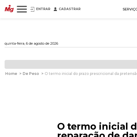
ENTRAR
CADASTRAR
SERVIÇ
quinta-feira, 6 de agosto de 2026
Home
>
De Peso
>
O termo inicial do prazo prescricional da pretensão
O termo inicial 
reparação de dan