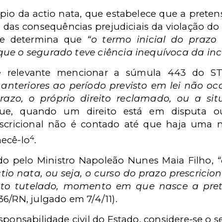
pio da actio nata, que estabelece que a pretens
 das consequências prejudiciais da violação do
ue determina que
“o termo inicial do prazo 
que o segurado teve ciência inequívoca da inc
 relevante mencionar a súmula 443 do ST
anteriores ao período previsto em lei não oc
azo, o próprio direito reclamado, ou a sit
 que, quando um direito está em disputa o
escricional não é contado até que haja uma n
4
ecê-lo
.
do pelo Ministro Napoleão Nunes Maia Filho,
tio nata, ou seja, o curso do prazo prescricio
ito tutelado, momento em que nasce a pre
6/RN, julgado em 7/4/11).
sponsabilidade civil do Estado, considere-se o 