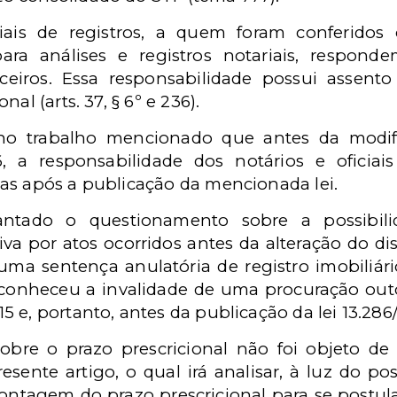
iciais de registros, a quem foram conferido
ara análises e registros notariais, respond
eiros. Essa responsabilidade possui assento 
al (arts. 37, § 6º e 236).
o trabalho mencionado que antes da modifi
6, a responsabilidade dos notários e oficiais
as após a publicação da mencionada lei.
vantado o questionamento sobre a possibil
tiva por atos ocorridos antes da alteração do d
ma sentença anulatória de registro imobiliári
conheceu a invalidade de uma procuração out
 e, portanto, antes da publicação da lei 13.286
obre o prazo prescricional não foi objeto 
esente artigo, o qual irá analisar, à luz do p
 contagem do prazo prescricional para se postu