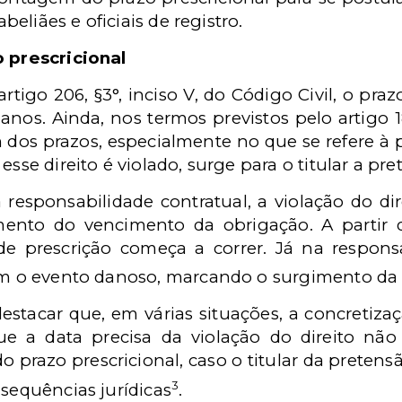
tabeliães e oficiais de registro.
o prescricional
tigo 206, §3°, inciso V, do Código Civil, o praz
s anos. Ainda, nos termos previstos pelo artigo 
dos prazos, especialmente no que se refere à p
esse direito é violado, surge para o titular a p
responsabilidade contratual, a violação do dir
mento do vencimento da obrigação. A partir
e prescrição começa a correr. Já na responsab
com o evento danoso, marcando o surgimento da
estacar que, em várias situações, a concretizaç
e a data precisa da violação do direito nã
do prazo prescricional, caso o titular da prete
3
nsequências jurídicas
.