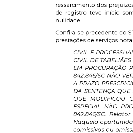
ressarcimento dos prejuízos 
de registro teve início s
nulidade.
Confira-se precedente do S
prestações de serviços notar
CIVIL E PROCESSUA
CIVIL DE TABELIÃE
EM PROCURAÇÃO PÚ
842.846/SC NÃO VE
A PRAZO PRESCRICI
DA SENTENÇA QUE A
QUE MODIFICOU O 
ESPECIAL NÃO PROV
842.846/SC, Relato
Naquela oportunidad
comissivos ou omissi