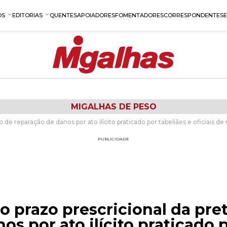
OS
EDITORIAS
QUENTES
APOIADORES
FOMENTADORES
CORRESPONDENTES
MIGALHAS DE PESO
 de reparação de danos por ato ilícito praticado por tabeliães e oficiais de 
PUBLICIDADE
do prazo prescricional da pr
os por ato ilícito praticado p