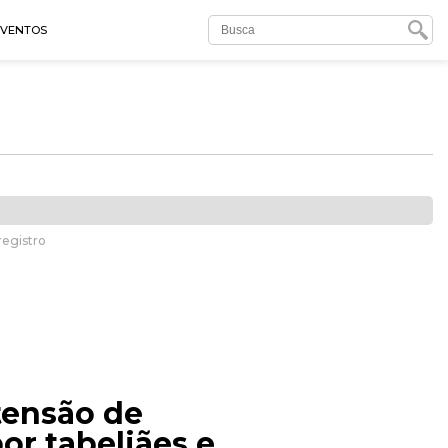
EVENTOS
registro
etensão de
or tabeliães e