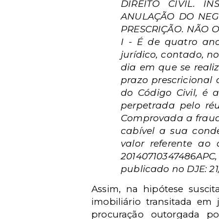
DIREITO CIVIL. 
ANULAÇÃO DO NEGÓC
PRESCRIÇÃO. NÃO O
I - É de quatro an
jurídico, contado, n
dia em que se realizo
prazo prescricional 
do Código Civil, é
perpetrada pelo réu
Comprovada a fraude
cabível a sua cond
valor referente ao
20140710347486APC,
publicado no DJE: 21/
Assim, na hipótese suscit
imobiliário transitada e
procuração outorgada p