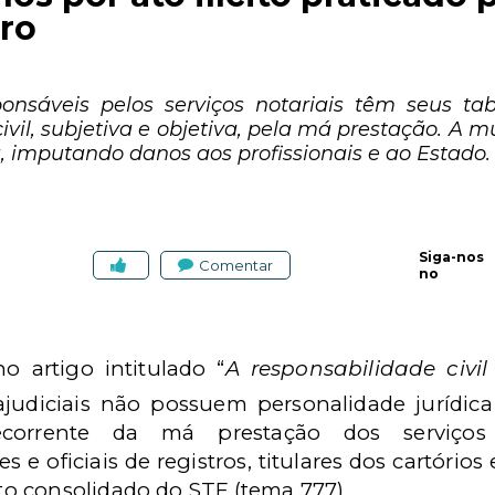
tro
sponsáveis pelos serviços notariais têm seus tabe
civil, subjetiva e objetiva, pela má prestação. A
, imputando danos aos profissionais e ao Estado.
Siga-nos
Comentar
no
o artigo intitulado “
A responsabilidade civil
rajudiciais não possuem personalidade jurídica
decorrente da má prestação dos serviços
s e oficiais de registros, titulares dos cartórios
o consolidado do STF (tema 777).