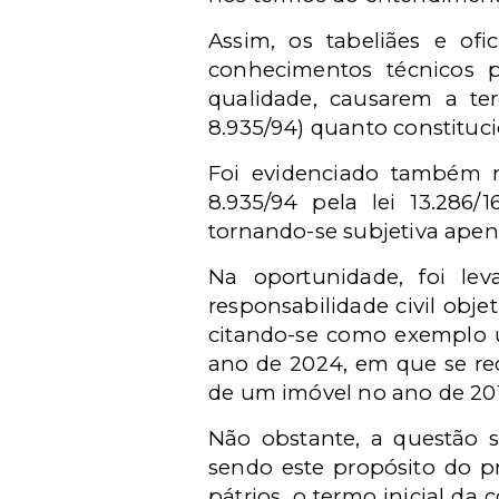
Assim, os tabeliães e of
conhecimentos técnicos p
qualidade, causarem a terc
8.935/94) quanto constitucion
Foi evidenciado também n
8.935/94 pela lei 13.286/1
tornando-se subjetiva apen
Na oportunidade, foi le
responsabilidade civil obje
citando-se como exemplo u
ano de 2024, em que se re
de um imóvel no ano de 2015
Não obstante, a questão s
sendo este propósito do pr
pátrios, o termo inicial da