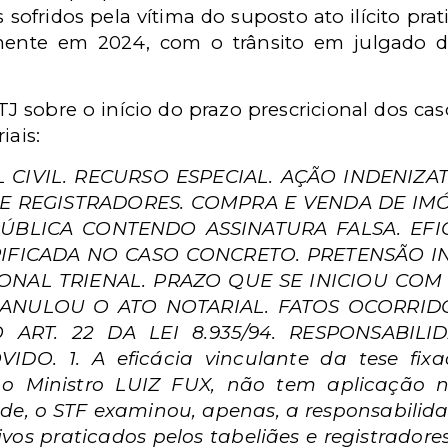
sofridos pela vítima do suposto ato ilícito prat
omente em 2024, com o trânsito em julgado d
TJ sobre o início do prazo prescricional dos ca
iais:
L CIVIL. RECURSO ESPECIAL. AÇÃO INDENIZA
S E REGISTRADORES. COMPRA E VENDA DE I
BLICA CONTENDO ASSINATURA FALSA. EFI
RIFICADA NO CASO CONCRETO. PRETENSÃO 
ONAL TRIENAL. PRAZO QUE SE INICIOU CO
NULOU O ATO NOTARIAL. FATOS OCORRIDOS 
ART. 22 DA LEI 8.935/94. RESPONSABILI
IDO. 1. A eficácia vinculante da tese fi
r o Ministro LUIZ FUX, não tem aplicação na
e, o STF examinou, apenas, a responsabilidad
vos praticados pelos tabeliães e registradores