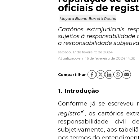
oficiais de regis
Mayara Bueno Barretti Rocha
Cartórios extrajudiciais re
sujeitos à responsabilidade 
a responsabilidade subjetiva
sábado, 17 de fevereiro de 2024
Atualizado em 16 de fevereiro de 2024 14:38
Compartilhar
1. Introdução
Conforme já se escreveu n
1
registro
”
, os cartórios ext
responsabilidade civil 
subjetivamente, aos tabeliãe
nos termos do entendiment