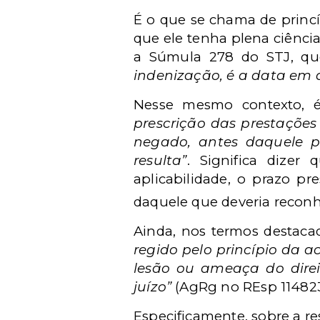
É o que se chama de princí
que ele tenha plena ciência
a Súmula 278 do STJ, q
indenização, é a data em 
Nesse mesmo contexto, é
prescrição das prestações 
negado, antes daquele pr
resulta”
. Significa dizer
aplicabilidade, o prazo pr
daquele que deveria reconh
Ainda, nos termos destaca
regido pelo princípio da ac
lesão ou ameaça do dire
juízo”
(AgRg no REsp 114823
Especificamente, sobre a re