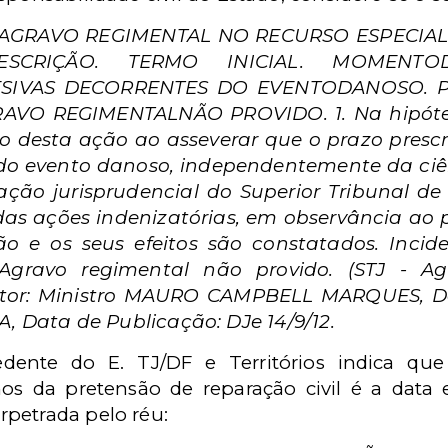
 AGRAVO REGIMENTAL NO RECURSO ESPECIAL
ESCRIÇÃO. TERMO INICIAL. MOMENT
SIVAS DECORRENTES DO EVENTODANOSO. PR
AVO REGIMENTALNÃO PROVIDO. 1. Na hipótese
ão desta ação ao asseverar que o prazo prescr
o evento danoso, independentemente da ciênc
ção jurisprudencial do Superior Tribunal de 
das ações indenizatórias, em observância ao p
o e os seus efeitos são constatados. Incide
 Agravo regimental não provido. (STJ - A
lator: Ministro MAURO CAMPBELL MARQUES, Da
 Data de Publicação: DJe 14/9/12.
edente do E. TJ/DF e Territórios indica que
 anos da pretensão de reparação civil é a dat
rpetrada pelo réu: