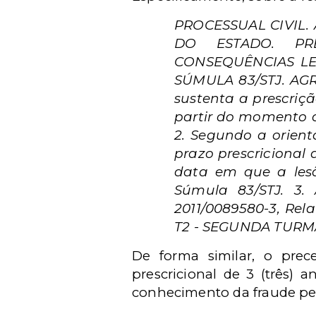
PROCESSUAL CIVIL.
DO ESTADO. PR
CONSEQUÊNCIAS LE
SÚMULA 83/STJ. AGR
sustenta a prescriç
partir do momento d
2. Segundo a orienta
prazo prescricional 
data em que a lesã
Súmula 83/STJ. 3.
2011/0089580-3, Re
T2 - SEGUNDA TURMA,
De forma similar, o prec
prescricional de 3 (três)
conhecimento da fraude pe