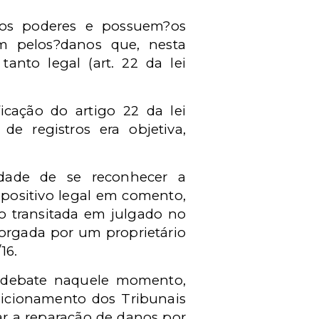
s os poderes e possuem?os
em pelos?danos que, nesta
tanto legal (art. 22 da lei
cação do artigo 22 da lei
 de registros era objetiva,
idade de se reconhecer a
ispositivo legal em comento,
o transitada em julgado no
orgada por um proprietário
/16.
de debate naquele momento,
osicionamento dos Tribunais
lar a reparação de danos por