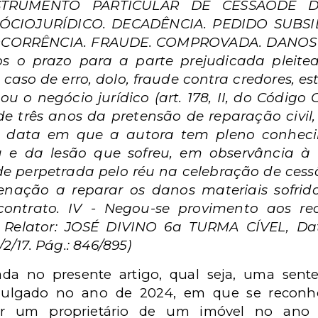
INSTRUMENTO PARTICULAR DE CESSÃODE D
IOJURÍDICO. DECADÊNCIA. PEDIDO SUBSID
CORRÊNCIA. FRAUDE. COMPROVADA. DANOS 
os o prazo para a parte prejudicada pleit
o caso de erro, dolo, fraude contra credores, e
u o negócio jurídico (art. 178, II, do Código Ci
de três anos da pretensão de reparação civil, p
 a data em que a autora tem pleno conhec
 e da lesão que sofreu, em observância à te
 perpetrada pelo réu na celebração de cessão
enação a reparar os danos materiais sofrid
 contrato. IV - Negou-se provimento aos rec
 Relator: JOSÉ DIVINO 6a TURMA CÍVEL, Dat
2/17. Pág.: 846/895)
ada no presente artigo, qual seja, uma sente
m julgado no ano de 2024, em que se recon
or um proprietário de um imóvel no ano 