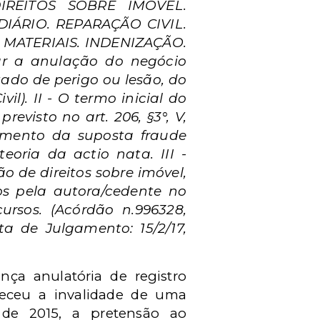
IREITOS SOBRE IMÓVEL.
IÁRIO. REPARAÇÃO CIVIL.
MATERIAIS. INDENIZAÇÃO.
ear a anulação do negócio
stado de perigo ou lesão, do
vil). II - O termo inicial do
revisto no art. 206, §3°, V,
imento da suposta fraude
oria da actio nata. III -
 de direitos sobre imóvel,
os pela autora/cedente no
ursos. (Acórdão n.996328,
a de Julgamento: 15/2/17,
nça anulatória de registro
heceu a invalidade de uma
de 2015, a pretensão ao