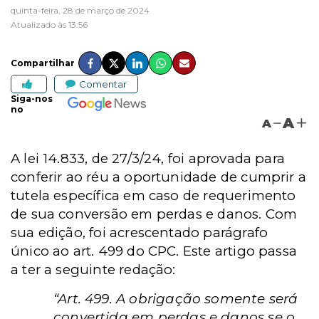
quinta-feira, 28 de março de 2024
Atualizado às 13:56
Compartilhar
Comentar
Siga-nos
no
A
A
A lei 14.833, de 27/3/24, foi aprovada para
conferir ao réu a oportunidade de cumprir a
tutela específica em caso de requerimento
de sua conversão em perdas e danos. Com
sua edição, foi acrescentado parágrafo
único ao art. 499 do CPC. Este artigo passa
a ter a seguinte redação:
“Art. 499. A obrigação somente será
convertida em perdas e danos se o