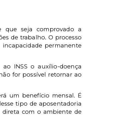
de que seja comprovado a
ções de trabalho. O
processo
 a incapacidade permanente
ar ao INSS o aux
í
lio-doen
ç
a
n
ã
o for possí
vel retornar ao
r
á
um benef
í
cio mensal. É
esse tipo de aposentadoria
 direta com o ambiente de