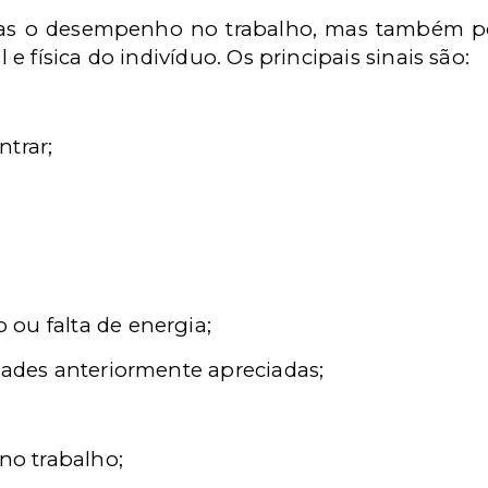
nas o desempenho no trabalho, mas tamb
é
m p
 e f
í
sica do indiv
í
duo
. Os principais sinais sã
o:
ntrar;
 ou falta de energia;
dades anteriormente apreciadas;
o trabalho;