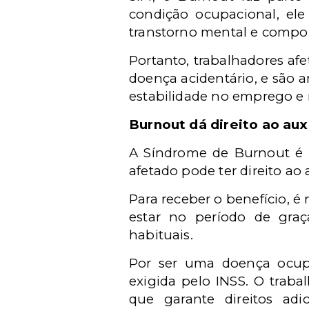
condição ocupacional, ele
transtorno mental e compor
Portanto, trabalhadores af
doen
ç
a acident
á
rio, e s
ão 
estabilidade no emprego 
Burnout dá
direito ao aux
A Sí
ndrome de Burnout
é 
afetado pode ter direito ao
Para receber o benef
í
cio,
é
estar no per
í
odo de gra
ç
habituais.
Por ser uma doen
ç
a ocup
exigida pelo INSS. O trab
que garante direitos ad