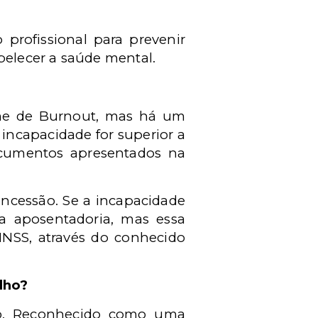
 profissional para prevenir
belecer a sa
ú
de mental.
e de Burnout, mas h
á
um
a incapacidade for superior a
ocumentos apresentados na
oncessão. Se a incapacidade
r a aposentadoria, mas essa
INSS, atrav
é
s do conhecido
lho?
o.
Reconhecido como uma