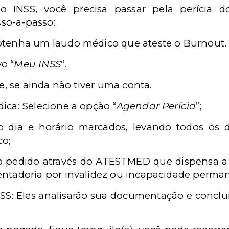
o INSS, voc
ê
precisa passar pela per
í
cia 
so-a-passo:
Obtenha um laudo m
é
dico que ateste o Burnout.
ivo
“
Meu INSS
“
.
e, se ainda não tiver uma conta.
dica: Selecione a op
çã
o
“
Agendar Per
í
cia
”;
o dia e hor
á
rio marcados, levando todos os
co;
 pedido atrav
é
s do ATESTMED que dispensa a
ntadoria por invalidez ou incapacidade perman
SS: Eles analisarão sua documentação e conclui