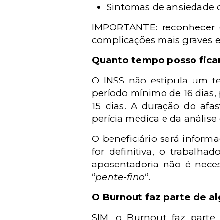
Sintomas de ansiedade 
IMPORTANTE
: reconhecer 
complicações mais graves e 
Quanto tempo posso ficar
O INSS não estipula um 
per
í
odo m
í
nimo de 16 dias,
15 dias.
A duração do afas
per
í
cia m
é
dica e da an
á
lise
O benefici
á
rio ser
á
informa
for definitiva, o trabalha
aposentadoria nã
o
é
neces
“
pente-fino
“
.
O Burnout faz parte de a
SIM
, o Burnout faz parte