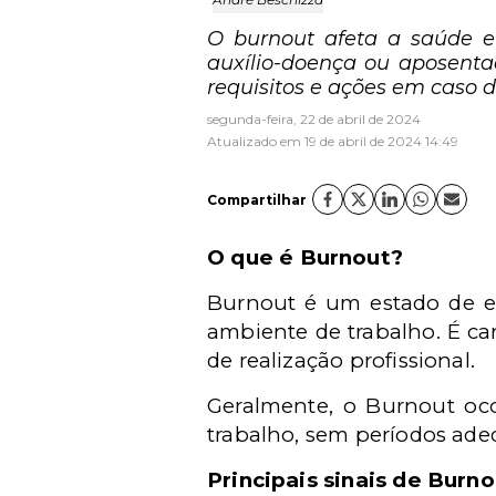
O burnout afeta a saúde e 
auxílio-doença ou aposentado
requisitos e ações em caso 
segunda-feira, 22 de abril de 2024
Atualizado em 19 de abril de 2024 14:49
Compartilhar
O que
é
Burnout?
Burnout
é
um estado de e
ambiente de trabalho.
É car
de realização profissional.
Geralmente, o Burnout oc
trabalho, sem per
í
odos ade
Principais sinais de Burn