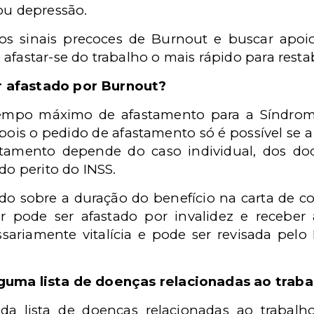
ou depressã
o.
os sinais precoces de Burnout e buscar apoio
afastar-se do trabalho o mais r
á
pido para resta
 afastado por Burnout?
tempo m
á
ximo de afastamento para a S
í
ndrom
 pois o pedido de afastamento só é
poss
í
vel se 
tamento depende do caso individual, dos d
 do perito do INSS.
do sobre a duração do benef
í
cio na carta de c
dor pode ser afastado por invalidez e recebe
sariamente vital
í
cia e pode ser revisada pelo 
lguma lista de doen
ç
as relacionadas ao traba
 da lista de doen
ç
as relacionadas ao trabalh