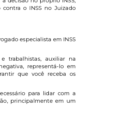
r a decisão no pr
ó
prio INSS,
o contra o INSS no Juizado
vogado especialista em INSS
 e trabalhistas, auxiliar na
egativa, represent
á
-lo em
rantir que voc
ê
receba os
ecess
á
rio para lidar com a
ação, principalmente em um