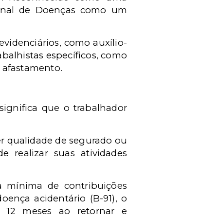
ional de Doen
ç
as como um
revidenci
á
rios, como aux
í
lio-
abalhistas espec
í
ficos, como
 afastamento.
significa que o trabalhador
er qualidade de segurado ou
 realizar suas atividades
a m
í
nima de contribuições
-doen
ç
a acident
á
rio (B-91), o
r 12 meses ao retornar e