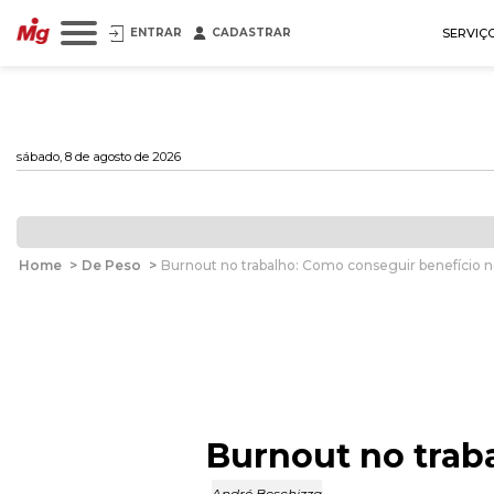
ENTRAR
CADASTRAR
SERVIÇ
sábado, 8 de agosto de 2026
Home
>
De Peso
>
Burnout no trabalho: Como conseguir benefício n
Burnout no trab
André Beschizza