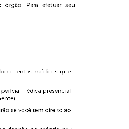
do
ó
rg
ão. Para efetuar seu
 documentos m
é
dicos que
 per
í
cia m
é
dica presencial
ente);
rão se voc
ê
tem direito ao