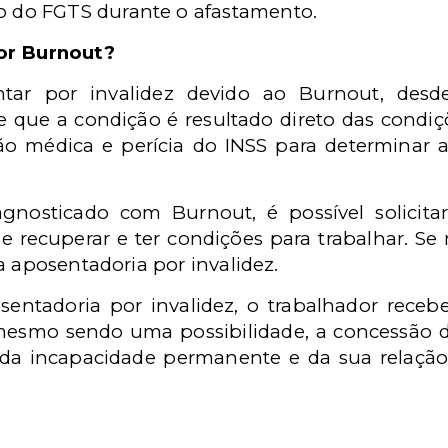
do FGTS durante o afastamento.
or Burnout?
ntar
por invalidez devido ao Burnout, des
e que a condiçã
o
é
resultado direto das condi
ã
o m
é
dica e per
í
cia do INSS para determinar
iagnosticado com Burnout,
é
poss
í
vel solicit
se recuperar e ter condições para trabalhar.
Se 
a aposentadoria por invalidez.
entadoria por invalidez, o trabalhador recebe
mesmo sendo uma possibilidade, a concessão d
a incapacidade permanente e da sua relação