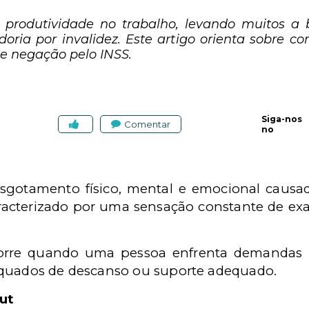
produtividade no trabalho, levando muitos a 
ria por invalidez. Este artigo orienta sobre com
de negação pelo INSS.
Siga-nos
Comentar
no
sgotamento f
í
sico, mental e emocional causad
acterizado por uma sensação constante de exa
orre quando uma pessoa enfrenta demandas 
quados de descanso ou suporte adequado.
out