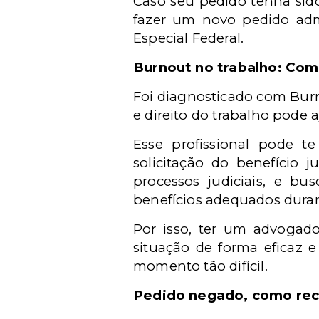
Caso seu pedido tenha sido
fazer um novo pedido admi
Especial Federal.
Burnout no trabalho: Co
Foi diagnosticado com Burn
e direito do trabalho pode 
Esse profissional pode te
solicitação do benef
í
cio j
processos judiciais, e bu
benef
í
cios adequados duran
Por isso, ter um advogad
situação de forma eficaz e
momento tã
o dif
í
cil.
Pedido negado, como rec