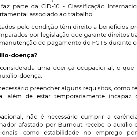
 faz parte da
CID-10 -
Classificação Internac
tamental associado ao trabalho.
etados pelo condiçã
o tê
m direito a benef
í
cios p
amparados por
legislaçã
o
que garante direitos tr
e manutenção do pagamento do FGTS durante o
í
lio-doen
ç
a?
considerada uma doen
ç
a ocupacional, o que 
 aux
í
lio-doen
ça.
necess
á
rio preencher alguns requisitos, como t
a, al
é
m de estar temporariamente incapaz de
acional, n
ã
o
é
necess
á
rio cumprir a car
ê
nci
alhador afastado por Burnout recebe o aux
í
lio
icionais, como estabilidade no emprego po