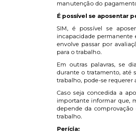
manutenção do pagamento 
É
poss
í
vel se aposentar p
SIM,
é
poss
í
vel se
apose
incapacidade permanente 
envolve passar por avaliaç
para o trabalho.
Em outras palavras, se d
durante o tratamento, at
é
trabalho, pode-se requerer 
Caso seja concedida a apos
importante informar que, 
depende da comprovação d
trabalho.
Per
í
cia: