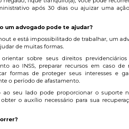
 negado, fique tranquilo(a), voc
ê
pode recorre
nistrativo ap
ó
s 30 dias ou ajuizar uma açã
mo um advogado pode te ajudar?
out e est
á
impossibilitado de trabalhar, um ad
ajudar de muitas formas.
 orientar sobre seus direitos previdenci
á
rios
unto ao INSS,
preparar recursos em caso de n
scar formas de proteger seus interesses e ga
te o per
í
odo de afastamento
.
o ao seu lado pode proporcionar o suporte n
 obter o aux
í
lio necess
á
rio para sua recuper
orrer?