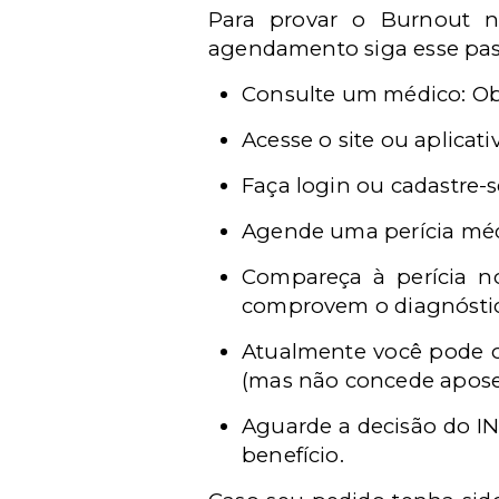
Para provar o Burnout n
agendamento siga esse pas
Consulte um m
é
dico: 
Acesse o site ou aplicat
Faç
a login ou cadastre-s
Agende uma per
í
cia m
é
Compareça à
per
í
cia n
comprovem o diagn
ó
sti
Atualmente voc
ê
pode o
(mas não concede apose
Aguarde a decisão do IN
benef
í
cio.