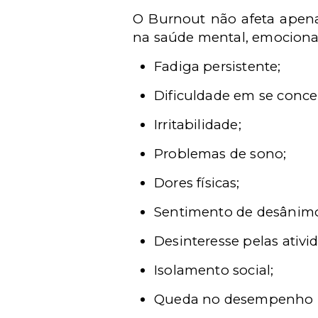
O B
urnout n
ão afeta ape
na sa
ú
de mental, emocional
Fadiga persistente;
Dificuldade em se conce
Irritabilidade;
Problemas de sono;
Dores f
í
sicas;
Sentimento de des
â
nimo
Desinteresse pelas ativi
Isolamento social;
Queda no desempenho n