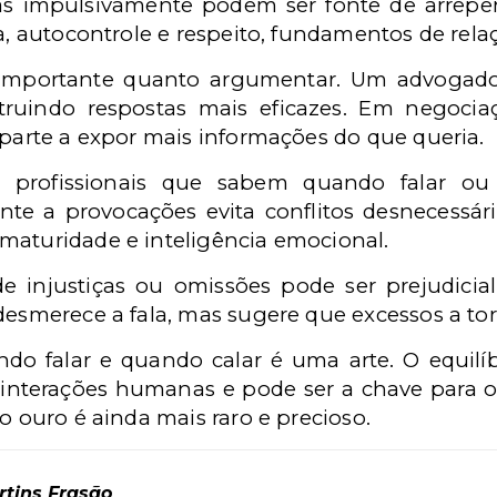
tas impulsivamente podem ser fonte de arrepe
ia, autocontrole e respeito, fundamentos de rela
 importante quanto argumentar. Um advogado 
ruindo respostas mais eficazes. Em negoci
 parte a expor mais informações do que queria.
, profissionais que sabem quando falar ou
rente a provocações evita conflitos desnecessár
maturidade e inteligência emocional.
de injustiças ou omissões pode ser prejudicial
 desmerece a fala, mas sugere que excessos a t
do falar e quando calar é uma arte. O equilíbr
interações humanas e pode ser a chave para o
o ouro é ainda mais raro e precioso.
rtins Frasão