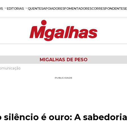
OS
EDITORIAS
QUENTES
APOIADORES
FOMENTADORES
CORRESPONDENTES
MIGALHAS DE PESO
a comunicação
PUBLICIDADE
o silêncio é ouro: A sabedori