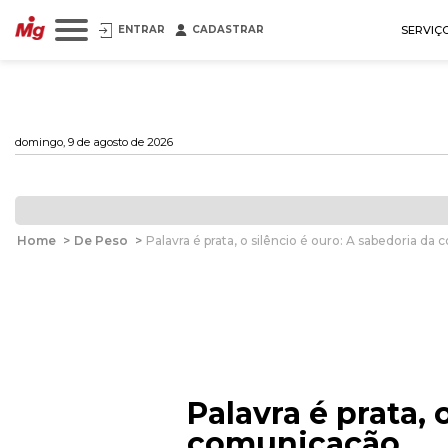
ENTRAR
CADASTRAR
SERVIÇ
domingo, 9 de agosto de 2026
Home
>
De Peso
>
Palavra é prata, o silêncio é ouro: A sabedoria d
Palavra é prata, 
comunicação