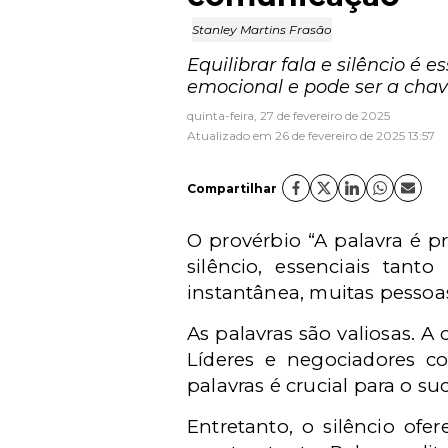
Stanley Martins Frasão
Equilibrar fala e silêncio é 
emocional e pode ser a chav
quinta-feira, 27 de fevereiro de 2025
Atualizado em 26 de fevereiro de 2025 13:57
Compartilhar
O provérbio “A palavra é p
silêncio, essenciais tan
instantânea, muitas pessoas
As palavras são valiosas. A
Líderes e negociadores c
palavras é crucial para o s
Entretanto, o silêncio ofer