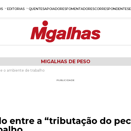
OS
EDITORIAS
QUENTES
APOIADORES
FOMENTADORES
CORRESPONDENTES
MIGALHAS DE PESO
 e o ambiente de trabalho
PUBLICIDADE
o entre a “tributação do pe
balho