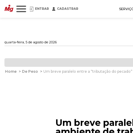
ENTRAR
CADASTRAR
SERVIÇ
quarta-feira, 5 de agosto de 2026
Home
>
De Peso
>
Um breve paralelo entre a “tributação do pecado”
Um breve paralel
ambiente de tra