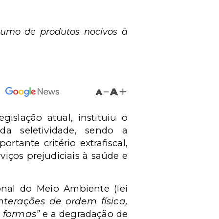
nsumo de produtos nocivos à
A
A
gislação atual, instituiu o
a seletividade, sendo a
rtante critério extrafiscal,
iços prejudiciais à saúde e
onal do Meio Ambiente (lei
interações de ordem física,
s formas”
e a degradação de