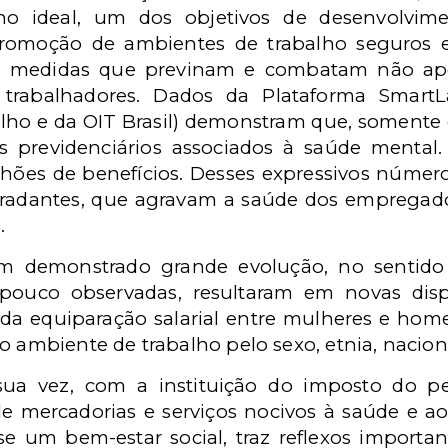
o ideal, um dos objetivos de desenvolvimen
promoção de ambientes de trabalho seguros e
ge medidas que previnam e combatam não ape
rabalhadores. Dados da Plataforma SmartLa
alho e da OIT Brasil) demonstram que, soment
s previdenciários associados à saúde mental.
hões de benefícios. Desses expressivos númer
radantes, que agravam a saúde dos empregad
.
 tem demonstrado grande evolução, no senti
 pouco observadas, resultaram em novas dis
 da equiparação salarial entre mulheres e ho
o ambiente de trabalho pelo sexo, etnia, nacion
 sua vez, com a instituição do imposto do p
 mercadorias e serviços nocivos à saúde e a
-se um bem-estar social, traz reflexos importa