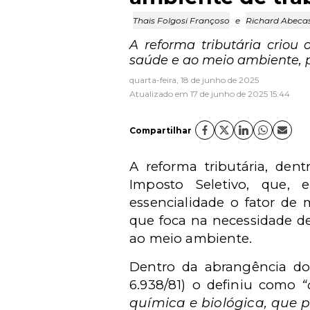
Thais Folgosi Françoso
e
Richard Abecas
A reforma tributária criou
saúde e ao meio ambiente, 
quarta-feira, 18 de junho de 2025
Atualizado em 17 de junho de 2025 15:44
Compartilhar
A reforma tributária, dent
Imposto Seletivo, que,
essencialidade o fator de m
que foca na necessidade de
ao meio ambiente.
Dentro da abrangência do 
6.938/81) o definiu como
“
química e biológica, que p