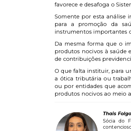
favorece e desafoga o Siste
Somente por esta análise in
para a promoção da sa
instrumentos importantes qu
Da mesma forma que o imp
produtos nocivos à saúde e
de contribuições previdenc
O que falta instituir, par
a ótica tributária ou trab
ou por entidades que acom
produtos nocivos ao meio a
Thais Folg
Sócia do F
contencioso