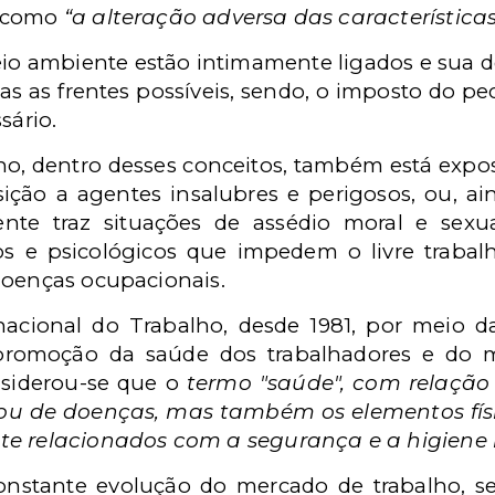
a como
“a alteração adversa das característic
io ambiente estão intimamente ligados e sua 
as as frentes possíveis, sendo, o imposto do p
sário.
o, dentro desses conceitos, também está expos
sição a agentes insalubres e perigosos, ou, ai
te traz situações de assédio moral e sexua
os e psicológicos que impedem o livre trab
doenças ocupacionais.
nacional do Trabalho, desde 1981, por meio 
a promoção da saúde dos trabalhadores e do 
nsiderou-se que o
termo "saúde", com relação
 ou de doenças, mas também os elementos fís
te relacionados com a segurança e a higiene 
constante evolução do mercado de trabalho, s