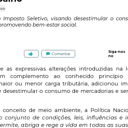
sis
 o Imposto Seletivo, visando desestimular o co
promovendo bem-estar social.
Siga-nos
Comentar
no
re as expressivas alterações introduzidas na le
 em complemento ao conhecido princípio d
aior ou menor carga tributária, adicionou impo
 desestimular o consumo de mercadorias e serv
conceito de meio ambiente, a Política Naci
o conjunto de condições, leis, influências e 
ermite, abriga e rege a vida em todas as sua