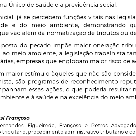
ma Único de Saúde e a previdência social.
icial, já se percebem funções vitais nas legislaç
úde e do meio ambiente, demonstrando q
e vão além da normatização de tributos ou de d
osto do pecado impõe maior oneração tributá
 ao meio ambiente, a legislação trabalhista 
iárias, empresas que englobam maior risco de a
a um maior estímulo àqueles que não são consid
alhista, são programas de reconhecimento repu
panham essas ações, o que poderia resultar n
mbiente e à saúde e na excelência do meio amb
osi Françoso
ernandes, Figueiredo, Françoso e Petros Advogado
 tributário, procedimento administrativo tributário e c