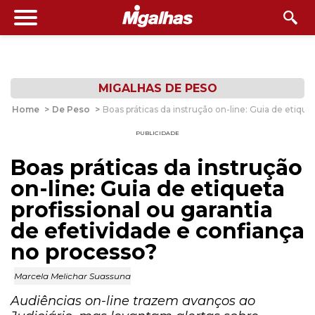
MIGALHAS DE PESO
Home
>
De Peso
>
Boas práticas da instrução on-line: Guia de etique
PUBLICIDADE
Boas práticas da instrução
on-line: Guia de etiqueta
profissional ou garantia
de efetividade e confiança
no processo?
Marcela Melichar Suassuna
Audiências on-line trazem avanços ao