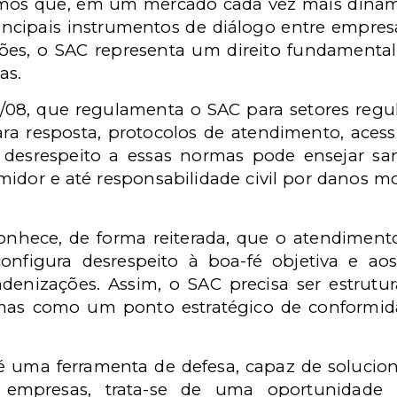
os que, em um mercado cada vez mais dinâmic
ncipais instrumentos de diálogo entre empres
ões, o SAC representa um direito fundamenta
as.
3/08, que regulamenta o SAC para setores regul
ara resposta, protocolos de atendimento, acessi
desrespeito a essas normas pode ensejar san
idor e até responsabilidade civil por danos mo
conhece, de forma reiterada, que o atendiment
onfigura desrespeito à boa-fé objetiva e a
ndenizações. Assim, o SAC precisa ser estr
mas como um ponto estratégico de conformid
 uma ferramenta de defesa, capaz de soluciona
empresas, trata-se de uma oportunidade p