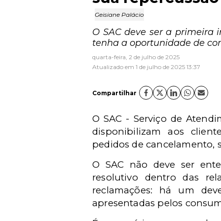
Geisiane Palácio
O SAC deve ser a primeira i
tenha a oportunidade de corr
quarta-feira, 2 de julho de 2025
Atualizado em 1 de julho de 2025 13:37
Compartilhar
O SAC - Serviço de Atend
disponibilizam aos client
pedidos de cancelamento, s
O SAC não deve ser ent
resolutivo dentro das r
reclamações: há um deve
apresentadas pelos consum