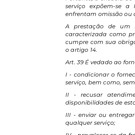
serviço expõem-se a 
enfrentam omissão ou d
A prestação de um se
caracterizada como pr
cumpre com sua obriga
o artigo 14.
Art. 39 É vedado ao for
I - condicionar o forn
serviço, bem como, sem 
II - recusar atendi
disponibilidades de est
III - enviar ou entreg
qualquer serviço;