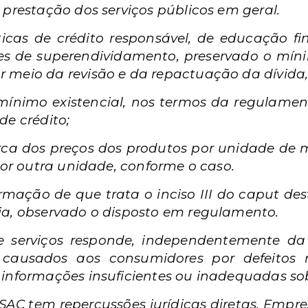
 prestação dos serviços públicos em geral.
ticas de crédito responsável, de educação f
s de superendividamento, preservado o mínim
 meio da revisão e da repactuação da dívida,
 mínimo existencial, nos termos da regulame
de crédito;
erca dos preços dos produtos por unidade de m
 por outra unidade, conforme o caso.
rmação de que trata o inciso III do caput dest
ia, observado o disposto em regulamento.
de serviços responde, independentemente da 
causados aos consumidores por defeitos r
informações insuficientes ou inadequadas sobr
 SAC tem repercussões jurídicas diretas. Emp