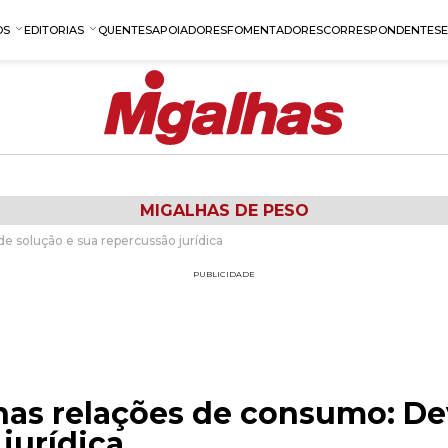
OS
EDITORIAS
QUENTES
APOIADORES
FOMENTADORES
CORRESPONDENTES
MIGALHAS DE PESO
e solução e sua repercussão jurídica
PUBLICIDADE
nas relações de consumo: De
jurídica