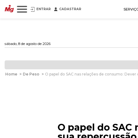
ENTRAR
CADASTRAR
SERVIÇ
sábado, 8 de agosto de 2026
Home
>
De Peso
>
O papel do SAC nas relações de consumo: Dever d
O papel do SAC 
sua repercussão 