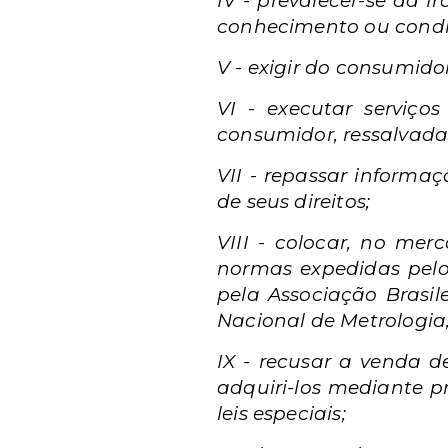
IV - prevalecer-se da 
conhecimento ou condiçã
V - exigir do consumid
VI - executar serviç
consumidor, ressalvadas
VII - repassar informaç
de seus direitos;
VIII - colocar, no me
normas expedidas pelos
pela Associação Brasi
Nacional de Metrologia
IX - recusar a venda 
adquiri-los mediante 
leis especiais;