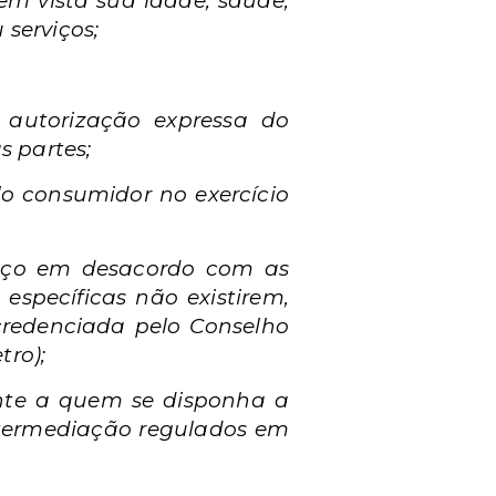
em vista sua idade, saúde,
serviços;
 autorização expressa do
s partes;
elo consumidor no exercício
viço em desacordo com as
específicas não existirem,
credenciada pelo Conselho
tro);
ente a quem se disponha a
ntermediação regulados em