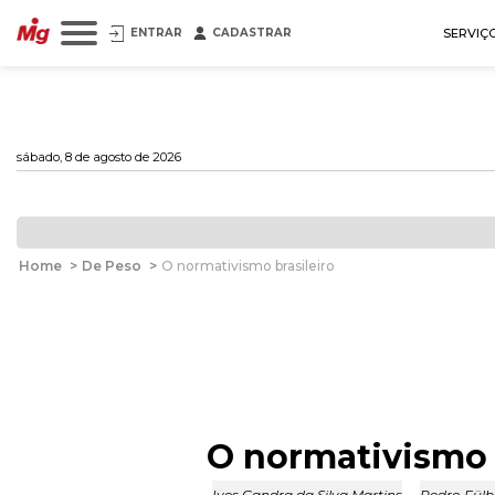
ENTRAR
CADASTRAR
SERVIÇ
sábado, 8 de agosto de 2026
Home
>
De Peso
>
O normativismo brasileiro
O normativismo 
Ives Gandra da Silva Martins
,
Pedro Fülb