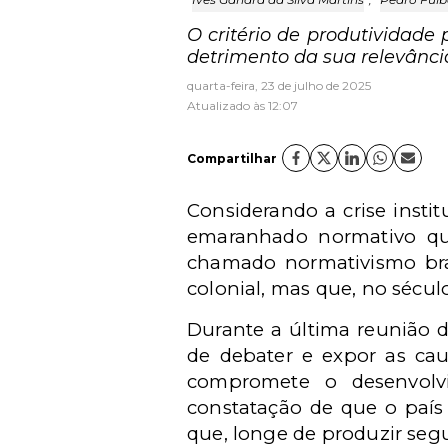
O critério de produtividade
detrimento da sua relevânci
quarta-feira, 23 de julho de 2025
Atualizado às 12:07
Compartilhar
Considerando a crise instit
emaranhado normativo que
chamado normativismo bras
colonial, mas que, no sécul
Durante a última reunião 
de debater e expor as cau
compromete o desenvolvi
constatação de que o país
que, longe de produzir segu