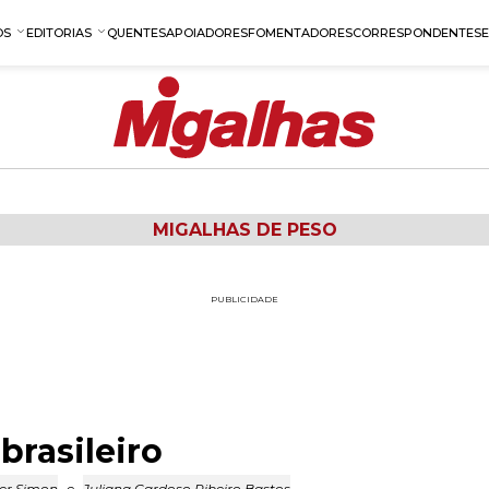
OS
EDITORIAS
QUENTES
APOIADORES
FOMENTADORES
CORRESPONDENTES
MIGALHAS DE PESO
PUBLICIDADE
brasileiro
er Simon
e
Juliana Cardoso Ribeiro Bastos