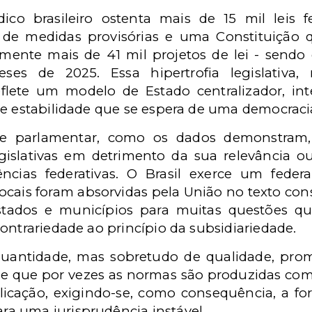
co brasileiro ostenta mais de 15 mil leis fe
de medidas provisórias e uma Constituição 
lmente mais de 41 mil projetos de lei - sendo
es de 2025. Essa hipertrofia legislativa,
eflete um modelo de Estado centralizador, in
 e estabilidade que se espera de uma democrac
ade parlamentar, como os dados demonstram, 
islativas em detrimento da sua relevância ou 
ncias federativas. O Brasil exerce um feder
locais foram absorvidas pela União no texto con
stados e municípios para muitas questões qu
ontrariedade ao princípio da subsidiariedade.
uantidade, mas sobretudo de qualidade, pro
e que por vezes as normas são produzidas com 
plicação, exigindo-se, como consequência, a f
a uma jurisprudência instável.