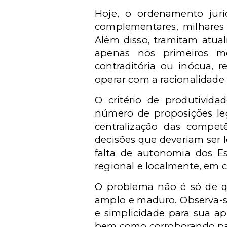
Hoje, o ordenamento jurídi
complementares, milhares 
Além disso, tramitam atua
apenas nos primeiros mes
contraditória ou inócua, r
operar com a racionalidade
O critério de produtivid
número de proposições leg
centralização das competê
decisões que deveriam ser 
falta de autonomia dos E
regional e localmente, em c
O problema não é só de q
amplo e maduro. Observa-s
e simplicidade para sua a
bem como corroborando par