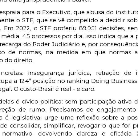
spraia para o Executivo, que abusa do instituto
mente o STF, que se vê compelido a decidir sobr
o. Em 2022, o STF proferiu 89.951 decisões, s
 média, 45 processos por dia. Isso indica que a
sobrecarga do Poder Judiciário e, por consequên
sso de normas, na medida em que normas am
 do direito.
cretas: insegurança jurídica, retração de
ocupa a 124ª posição no ranking Doing Business
l. O custo-Brasil é real - e caro.
delas é cívico-política: sem participação ativa d
rreção de rumo. Precisamos de engajamento
a é legislativa: urge uma reflexão sobre a p
de consolidar, simplificar, revogar o que for p
ormativo, devolvendo clareza e eficácia à