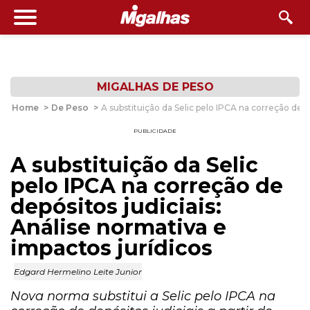
MIGALHAS DE PESO
Home
>
De Peso
>
A substituição da Selic pelo IPCA na correção de d
PUBLICIDADE
A substituição da Selic
pelo IPCA na correção de
depósitos judiciais:
Análise normativa e
impactos jurídicos
Edgard Hermelino Leite Junior
Nova norma substitui a Selic pelo IPCA na