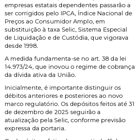
empresas estatais dependentes passar
ã
o a
ser corrigidos pelo IPCA,
Í
ndice Nacional de
Pre
ç
os ao Consumidor Amplo, em
substitui
çã
o
à
taxa Selic, Sistema Especial
de Liquida
çã
o e de Cust
ó
dia, que vigorava
desde 1998.
A medida fundamenta-se no art. 38 da lei
14.973/24, que inovou o regime de cobran
ç
a
da d
í
vida ativa da Uni
ã
o.
Inicialmente, é importante distinguir os
débitos anteriores e posteriores ao novo
marco regulatório. Os depósitos feitos até 31
de dezembro de 2025 seguirão a
atualização pela Selic, conforme previsão
expressa da portaria.