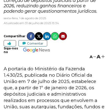
correção de depósitos judiciais a partir de
2026, reduzindo ganhos financeiros e
podendo gerar questionamentos jurídicos.
sexta-feira, 1 de agosto de 2025
Atualizado em 31 de julho de 2025 13:34
Compartilhar
Comentar
Siga-nos
no
A
A
A portaria do Ministério da Fazenda
1.430/25, publicada no Di
á
rio Oficial da
Uni
ã
o em 7 de julho de 2025, estabelece
que, a partir de 1
º
de janeiro de 2026, os
dep
ó
sitos judiciais e administrativos
realizados em processos que envolvem a
Uni
ã
o, suas autarquias, funda
çõ
es, fundos e