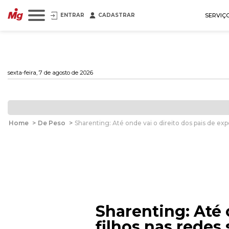
ENTRAR
CADASTRAR
SERVIÇ
sexta-feira, 7 de agosto de 2026
Home
>
De Peso
>
Sharenting: Até onde vai o direito dos pais de exp
Sharenting: Até 
filhos nas redes 