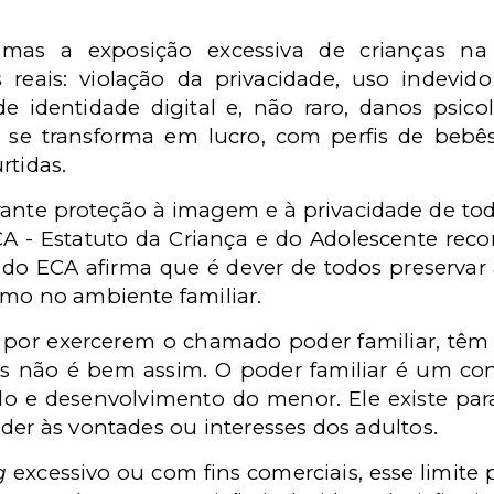
, mas a exposição excessiva de crianças na
os reais: violação da privacidade, uso indevi
de identidade digital e, não raro, danos psico
se transforma em lucro, com perfis de bebês/
rtidas.
garante proteção à imagem e à privacidade de todo
CA - Estatuto da Criança e do Adolescente re
 17 do ECA afirma que é dever de todos preserva
smo no ambiente familiar.
 por exercerem o chamado poder familiar, têm 
as não é bem assim. O poder familiar é um con
do e desenvolvimento do menor. Ele existe para
der às vontades ou interesses dos adultos.
g
excessivo ou com fins comerciais, esse limite 