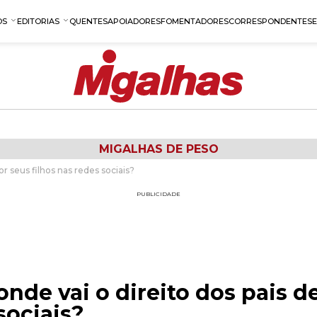
OS
EDITORIAS
QUENTES
APOIADORES
FOMENTADORES
CORRESPONDENTES
MIGALHAS DE PESO
or seus filhos nas redes sociais?
PUBLICIDADE
onde vai o direito dos pais d
sociais?