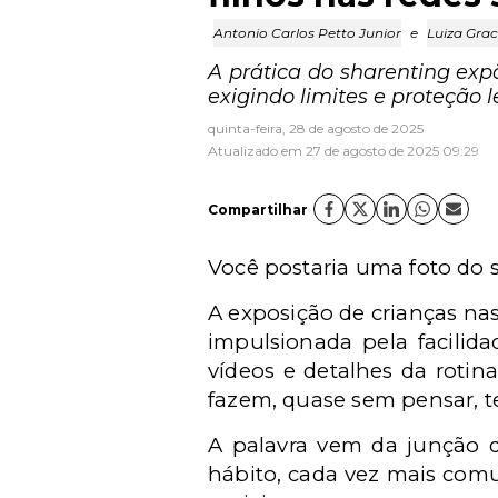
Antonio Carlos Petto Junior
e
Luiza Grac
A prática do sharenting exp
exigindo limites e proteção 
quinta-feira, 28 de agosto de 2025
Atualizado em 27 de agosto de 2025 09:29
Compartilhar
Você postaria uma foto do 
A exposição de crianças na
impulsionada pela facilida
vídeos e detalhes da rotin
fazem, quase sem pensar, 
A palavra vem da junção
hábito, cada vez mais comu