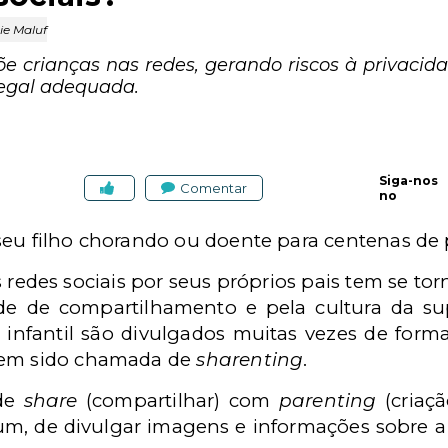
ie Maluf
õe crianças nas redes, gerando riscos à privacida
legal adequada.
Siga-nos
Comentar
no
seu filho chorando ou doente para centenas de
s redes sociais por seus próprios pais tem se t
de de compartilhamento e pela cultura da sup
a infantil são divulgados muitas vezes de for
tem sido chamada de
sharenting
.
 de
share
(compartilhar) com
parenting
(criaç
m, de divulgar imagens e informações sobre a 