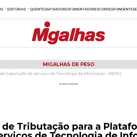
OS
EDITORIAS
QUENTES
APOIADORES
FOMENTADORES
CORRESPONDENTES
MIGALHAS DE PESO
 de Exportação de Serviços de Tecnologia de Informação – REPES
PUBLICIDADE
 de Tributação para a Plataf
erviços de Tecnologia de In