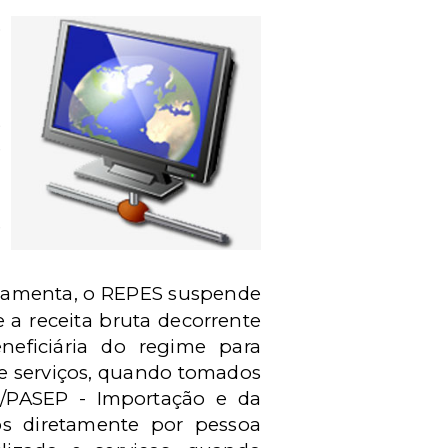
o
,
s
e
a
u
e
ulamenta, o REPES suspende
 a receita bruta decorrente
eficiária do regime para
de serviços, quando tomados
IS/PASEP - Importação e da
s diretamente por pessoa