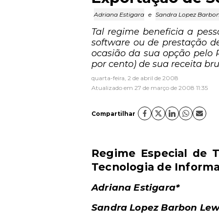
Adriana Estigara
e
Sandra Lopez Barbon
Tal regime beneficia a pes
software ou de prestação d
ocasião da sua opção pelo 
por cento) de sua receita br
quarta-feira, 2 de abril de 2008
Atualizado em 27 de março de 2008 11:35
Compartilhar
Regime Especial de T
Tecnologia de Inform
Adriana Estigara*
Sandra Lopez Barbon Lew