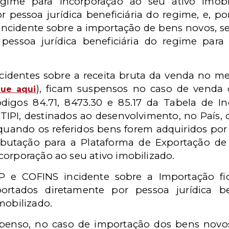
regime para incorporação ao seu ativo imob
 pessoa jurídica beneficiária do regime, e, por
, incidente sobre a importação de bens novos, s
pessoa jurídica beneficiária do regime para
cidentes sobre a receita bruta da venda no me
), ficam suspensos no caso de venda
que aqui
códigos 84.71, 8473.30 e 85.17 da Tabela de I
 TIPI, destinados ao desenvolvimento, no País,
quando os referidos bens forem adquiridos por p
butação para a Plataforma de Exportação de
corporação ao seu ativo imobilizado.
EP e COFINS incidente sobre a Importação 
ortados diretamente por pessoa jurídica b
mobilizado.
uspenso, no caso de importação dos bens novos