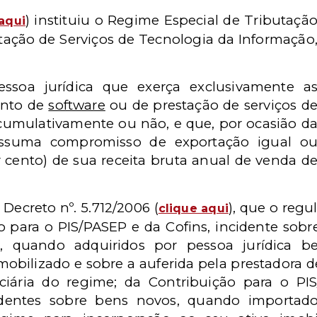
) instituiu o Regime Especial de Tributaçã
aqui
tação de Serviços de Tecnologia da Informação
essoa jurídica que exerça exclusivamente a
ento de
software
ou de prestação de serviços d
cumulativamente ou não, e que, por ocasião d
ssuma compromisso de exportação igual o
r cento) de sua receita bruta anual de venda d
o Decreto nº. 5.712/2006 (
), que o reg
clique aqui
o para o PIS/PASEP e da Cofins, incidente sobre
 quando adquiridos por pessoa jurídica ben
imobilizado e sobre a auferida pela prestadora 
iciária do regime; da Contribuição para o P
identes sobre bens novos, quando importado