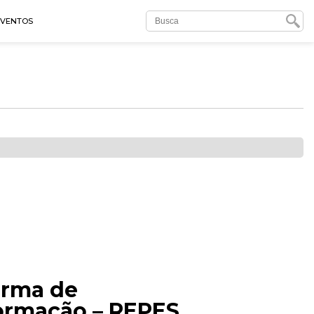
EVENTOS
orma de
formação – REPES