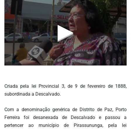
DOS
LEITORES
AGENDA
MERCADO
DE
TRABALHO
WEBINAR
TV
MIGALHAS
QUEM
Criada pela lei Provincial 3, de 9 de fevereiro de 1888,
SOMOS
subordinada a Descalvado.
SERVIÇOS
Com a denominação genérica de Distrito de Paz, Porto
Ferreira foi desanexada de Descalvado e passou a
AUTOR
pertencer ao município de Pirassununga, pela lei
MIGALHAS