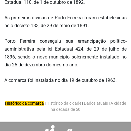
Estadual 110, de 1 de outubro de 1892.
FAÇA
SEU
As primeiras divisas de Porto Ferreira foram estabelecidas
WEBINAR
pelo decreto 183, de 29 de maio de 1891.
ACADEMIA
MIGALHAS
Porto Ferreira conseguiu sua emancipação político-
EVENTOS
administrativa pela lei Estadual 424, de 29 de julho de
MIGALHAS
1896, sendo o novo município solenemente instalado no
CORRESPONDENTES
dia 25 de dezembro do mesmo ano.
CATÁLOGO
DE
A comarca foi instalada no dia 19 de outubro de 1963.
ESCRITÓRIOS
PRECATÓRIOS
Histórico da comarca
|
Histórico da cidade
|
Dados atuais
|
A cidade
LIVRARIA
na década de 50
MIGALHEIRO