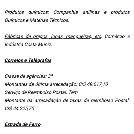
CENTRAL
DO
Produtos químicos
: Companhia anilinas e produtos
MIGALHEIRO
Químicos e Matérias Técnicos.
CADASTRE-
SE
Fábricas de pregos, lonas, mangueiras, etc
: Comércio e
Indústria Costa Muniz.
FALE
CONOSCO
Correios e Telégrafos
APOIADORES
Classe de agências: 3ª
Montantes da última arrecadação: Cr$ 49.017,10
FOMENTADORES
Serviço de Reembolso Postal: Tem
Montante da arrecadação de taxas de reembolso Postal:
Cr$ 44.225,70
Estrada de Ferro