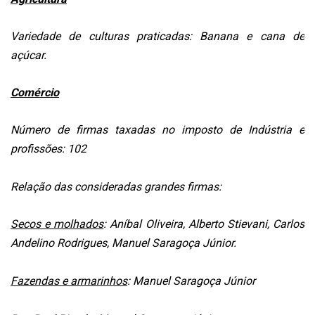
DOS
LEITORES
Variedade de culturas praticadas: Banana e cana de
AGENDA
açúcar.
MERCADO
Comércio
DE
TRABALHO
Número de firmas taxadas no imposto de Indústria e
WEBINAR
profissões: 102
TV
MIGALHAS
Relação das consideradas grandes firmas:
QUEM
SOMOS
Secos e molhados
: Aníbal Oliveira, Alberto Stievani, Carlos
Andelino Rodrigues, Manuel Saragoça Júnior.
SERVIÇOS
Fazendas e armarinhos
: Manuel Saragoça Júnior
AUTOR
MIGALHAS