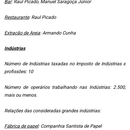
Bar
: Raul Picado, Manuel Saragoça Júnior
FAÇA
SEU
Restaurante
: Raul Picado
WEBINAR
ACADEMIA
Extração de Areia
: Armando Cunha
MIGALHAS
EVENTOS
Indústrias
MIGALHAS
CORRESPONDENTES
Número de Indústrias taxadas no Imposto de Indústrias e
profissões: 10
CATÁLOGO
DE
ESCRITÓRIOS
Número de operários trabalhando nas Indústrias: 2.500,
mais ou menos.
PRECATÓRIOS
LIVRARIA
Relações das consideradas grandes indústrias:
MIGALHEIRO
Fábrica de papel
: Companhia Santista de Papel