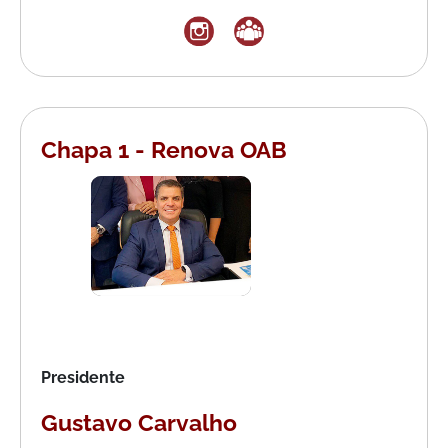
CENTRAL
DO
MIGALHEIRO
CADASTRE-
SE
Chapa 1 - Renova OAB
FALE
CONOSCO
APOIADORES
FOMENTADORES
Presidente
Gustavo Carvalho