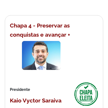
DOS
LEITORES
AGENDA
Chapa 4 - Preservar as
MERCADO
DE
conquistas e avançar +
TRABALHO
WEBINAR
TV
MIGALHAS
QUEM
SOMOS
SERVIÇOS
Presidente
AUTOR
Kaio Vyctor Saraiva
MIGALHAS