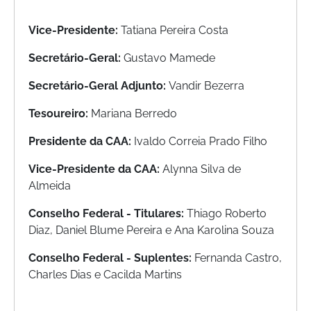
FAÇA
SEU
Vice-Presidente:
Tatiana Pereira Costa
WEBINAR
Secretário-Geral:
Gustavo Mamede
ACADEMIA
MIGALHAS
Secretário-Geral Adjunto:
Vandir Bezerra
EVENTOS
Tesoureiro:
Mariana Berredo
MIGALHAS
Presidente da CAA:
Ivaldo Correia Prado Filho
CORRESPONDENTES
Vice-Presidente da CAA:
Alynna Silva de
CATÁLOGO
Almeida
DE
ESCRITÓRIOS
Conselho Federal - Titulares:
Thiago Roberto
PRECATÓRIOS
Diaz, Daniel Blume Pereira e Ana Karolina Souza
LIVRARIA
Conselho Federal - Suplentes:
Fernanda Castro,
Charles Dias e Cacilda Martins
MIGALHEIRO