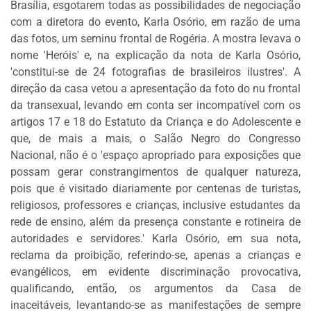
Brasília, esgotarem todas as possibilidades de negociação
DOS
com a diretora do evento, Karla Osório, em razão de uma
LEITORES
das fotos, um seminu frontal de Rogéria. A mostra levava o
AGENDA
nome 'Heróis' e, na explicação da nota de Karla Osório,
'constitui-se de 24 fotografias de brasileiros ilustres'. A
MERCADO
direção da casa vetou a apresentação da foto do nu frontal
DE
da transexual, levando em conta ser incompatível com os
TRABALHO
artigos 17 e 18 do Estatuto da Criança e do Adolescente e
WEBINAR
que, de mais a mais, o Salão Negro do Congresso
Nacional, não é o 'espaço apropriado para exposições que
TV
possam gerar constrangimentos de qualquer natureza,
MIGALHAS
pois que é visitado diariamente por centenas de turistas,
QUEM
religiosos, professores e crianças, inclusive estudantes da
SOMOS
rede de ensino, além da presença constante e rotineira de
autoridades e servidores.' Karla Osório, em sua nota,
reclama da proibição, referindo-se, apenas a crianças e
SERVIÇOS
evangélicos, em evidente discriminação provocativa,
AUTOR
qualificando, então, os argumentos da Casa de
MIGALHAS
inaceitáveis, levantando-se as manifestações de sempre