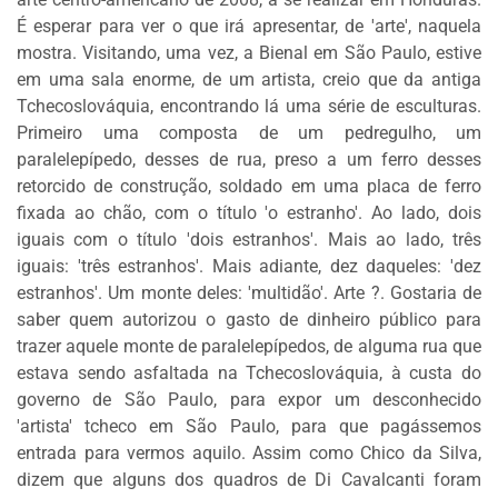
CENTRAL
É esperar para ver o que irá apresentar, de 'arte', naquela
DO
mostra. Visitando, uma vez, a Bienal
em São Paulo
, estive
MIGALHEIRO
em uma sala enorme, de um artista, creio que da antiga
CADASTRE-
Tchecoslováquia, encontrando lá uma série de esculturas.
SE
Primeiro uma composta de um pedregulho, um
paralelepípedo, desses de rua, preso a um ferro desses
FALE
retorcido de construção, soldado em uma placa de ferro
CONOSCO
fixada ao chão, com o título 'o estranho'. Ao lado, dois
iguais com o título 'dois estranhos'. Mais ao lado, três
iguais: 'três estranhos'. Mais adiante, dez daqueles: 'dez
APOIADORES
estranhos'. Um monte deles: 'multidão'. Arte ?. Gostaria de
saber quem autorizou o gasto de dinheiro público para
FOMENTADORES
trazer aquele monte de paralelepípedos, de alguma rua que
estava sendo asfaltada na Tchecoslováquia, à custa do
governo de São Paulo, para expor um desconhecido
'artista' tcheco
em São Paulo
, para que pagássemos
entrada para vermos aquilo. Assim como Chico da Silva,
dizem que alguns dos quadros de Di Cavalcanti foram