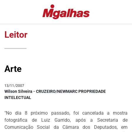
EDITORIAS
MIGALHAS
ESPECIAIS
QUENTES
Leitor
#COVID19
MIGALHAS
DE
LULA
PESO
FALA
MIGALHAS
VAZAMENTOS
Arte
AMANHECIDAS
LAVA
JATO
PÍLULAS
13/11/2007
DR.
COLUNAS
Wilson Silveira - CRUZEIRO/NEWMARC PROPRIEDADE
PINTASSILGO
INTELECTUAL
AUTORES
|
"No dia 8 próximo passado, foi cancelada a mostra
AUTORES
fotográfica de Luiz Garrido, após a Secretaria de
VIP
Comunicação Social da Câmara dos Deputados, em
MIGALHAS