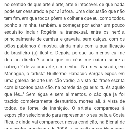
no sentido de que arte é arte, arte é intocável, de que nada
FAÇA
pode ser censurado e por aí afora. Uma discussão que não
SEU
tem fim, em que todos põem a colher e que eu, como todos,
WEBINAR
ponho a minha, também, a começar por achar um pouco
ACADEMIA
esquisito incluir Rogéria, a transexual, entre os heróis,
MIGALHAS
principalmente de camisa e gravata, sem calças, com os
EVENTOS
pêlos pubianos à mostra, ainda mais com a qualificação
MIGALHAS
de brasileiro (a) ilustre. Depois, porque ao menos eu me
dou ao direito ? ainda que os céus me caiam sobre a
CORRESPONDENTES
cabeça ? de valorar arte, sim senhor. No mês passado, em
CATÁLOGO
Manágua, o ‘artista’ Guillermo Habacuc Vargas expôs em
DE
uma galeria de arte um cão vadio, à vista da frase escrita
ESCRITÓRIOS
com biscoitos para cão, na parede da galeria: 'tu és aquilo
que lês...' Sem água e sem alimentos, o cão que já foi
PRECATÓRIOS
trazido completamente desnutrido, morreu ali, à vista de
LIVRARIA
todos, de fome, de inanição. O artista compareceu à
exposição selecionado para representar o seu país, a Costa
Rica, e ainda vai comparecer, nessa condição, na Bienal de
MIGALHEIRO
arte centro-americano de 2008, a se realizar em Honduras.