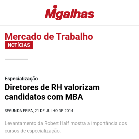
EDITORIAS
MIGALHAS
ESPECIAIS
QUENTES
Mercado de Trabalho
#COVID19
MIGALHAS
NOTÍCIAS
DE
LULA
PESO
FALA
MIGALHAS
VAZAMENTOS
AMANHECIDAS
LAVA
Especialização
JATO
PÍLULAS
Diretores de RH valorizam
DR.
COLUNAS
candidatos com MBA
PINTASSILGO
AUTORES
SEGUNDA-FEIRA, 21 DE JULHO DE 2014
|
AUTORES
Levantamento da Robert Half mostra a importância dos
VIP
cursos de especialização.
MIGALHAS