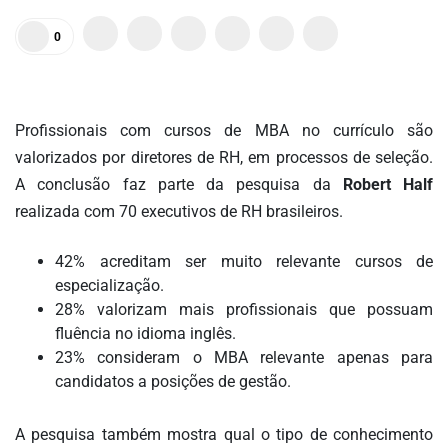
DOS
0
LEITORES
AGENDA
MERCADO
Profissionais com cursos de MBA no currículo são
DE
valorizados por diretores de RH, em processos de seleção.
TRABALHO
A conclusão faz parte da pesquisa da
Robert Half
WEBINAR
realizada com 70 executivos de RH brasileiros.
TV
MIGALHAS
42% acreditam ser muito relevante cursos de
especialização.
QUEM
28% valorizam mais profissionais que possuam
SOMOS
fluência no idioma inglês.
23% consideram o MBA relevante apenas para
SERVIÇOS
candidatos a posições de gestão.
AUTOR
MIGALHAS
A pesquisa também mostra qual o tipo de conhecimento