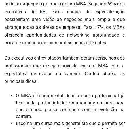
pode ser agregado por meio de um MBA. Segundo 69% dos
FAÇA
executivos de RH, esses cursos de especialização
SEU
WEBINAR
possibilitam uma visão de negócios mais ampla e que
abrange todas as áreas da empresa. Para 17%, os MBAs
ACADEMIA
oferecem oportunidades de networking aprofundado e
MIGALHAS
troca de experiências com profissionais diferentes.
EVENTOS
MIGALHAS
Os executivos entrevistados também deram conselhos aos
CORRESPONDENTES
profissionais que desejam investir em um MBA com a
CATÁLOGO
expectativa de evoluir na carreira. Confira abaixo as
DE
principais dicas:
ESCRITÓRIOS
PRECATÓRIOS
O MBA é fundamental depois que o profissional já
tem certa profundidade e maturidade na área para
LIVRARIA
que o curso possa contribuir com a evolução na
carreira.
MIGALHEIRO
Escolha um curso mais generalista que o permita ser