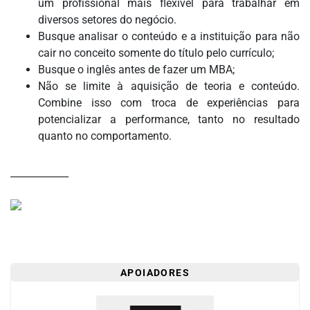
um profissional mais flexível para trabalhar em
CENTRAL
diversos setores do negócio.
DO
Busque analisar o conteúdo e a instituição para não
MIGALHEIRO
cair no conceito somente do título pelo currículo;
CADASTRE-
Busque o inglês antes de fazer um MBA;
SE
Não se limite à aquisição de teoria e conteúdo.
Combine isso com troca de experiências para
FALE
potencializar a performance, tanto no resultado
CONOSCO
quanto no comportamento.
APOIADORES
____________
FOMENTADORES
APOIADORES