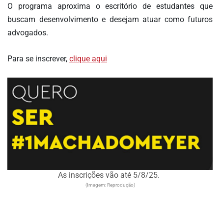
O programa aproxima o escritório de estudantes que
FAÇA
buscam desenvolvimento e desejam atuar como futuros
SEU
WEBINAR
advogados.
ACADEMIA
Para se inscrever,
clique aqui
MIGALHAS
EVENTOS
MIGALHAS
CORRESPONDENTES
CATÁLOGO
DE
ESCRITÓRIOS
PRECATÓRIOS
As inscrições vão até 5/8/25.
LIVRARIA
(Imagem: Reprodução)
MIGALHEIRO