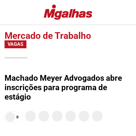
EDITORIAS
MIGALHAS
ESPECIAIS
QUENTES
Mercado de Trabalho
#COVID19
MIGALHAS
VAGAS
DE
LULA
PESO
FALA
MIGALHAS
VAZAMENTOS
AMANHECIDAS
LAVA
Machado Meyer Advogados abre
JATO
PÍLULAS
inscrições para programa de
DR.
COLUNAS
estágio
PINTASSILGO
AUTORES
|
AUTORES
0
VIP
MIGALHAS