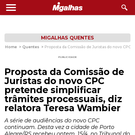
MIGALHAS QUENTES
Home
>
Quentes
>
Proposta da Comissão de Juristas do novo CPC pre
PUBLICIDADE
Proposta da Comissão de
Juristas do novo CPC
pretende simplificar
trâmites processuais, diz
relatora Teresa Wambier
A série de audiências do novo CPC
continuam. Desta vez a cidade de Porto
Alegre/RS recebeu ontem, 15/4, no Tribunal do