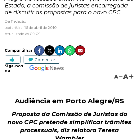
Estado, a comissão de juristas encarregada
de discutir as propostas para o novo CPC.
Da Redação
sexta-feira, 16 de abril de 2010
Atualizado às 09:09
Compartilhar
Comentar
Siga-nos
no
A
A
Audiência em Porto Alegre/RS
Proposta da Comissão de Juristas do
novo CPC pretende simplificar trâmites
processuais, diz relatora
Teresa
Wambier