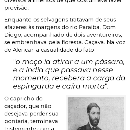
diversos alimentos de que costumava fazer
provisão.
Enquanto os selvagens tratavam de seus
afazeres às margens do rio Paraíba, Dom
Diogo, acompanhado de dois aventureiros,
se embrenhava pela floresta. Caçava. Na voz
de Alencar, a casualidade do fato :
"
o moço ia atirar a um pássaro,
e a índia que passava nesse
momento, recebera a carga da
espingarda e caíra morta
".
O capricho do
caçador, que não
desejava perder sua
pontaria, terminava
tristemente com a