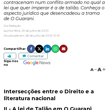
contracenam num conflito armado no qual a
lei que quer imperar é a de talião. Conheça o
aspecto jurídico que desencadeou a trama
de O Guarani.
Da Redação
quinta-feira, 29 de julho de 2010
Atualizado em 28 de julho de 2010 10:19
Compartilhar
Comentar
Siga-nos
no
A
A
Intersecções entre o Direito e a
literatura nacional
II - A lei de Talião em O Guarani