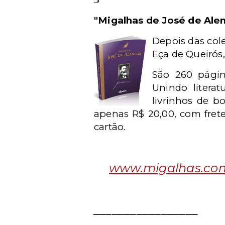
"Migalhas de José de Ale
Depois das col
Eça de Queirós,
São 260 págin
Unindo litera
livrinhos de b
apenas R$ 20,00, com fret
cartão.
www.migalhas.com.
_________________