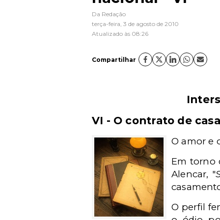
Da Redação
terça-feira, 3 de agosto de 2010
Atualizado às 08:26
Compartilhar
Inters
VI - O contrato de ca
O amor e o
Em torno 
Alencar, "
casamento
O perfil f
o ódio p