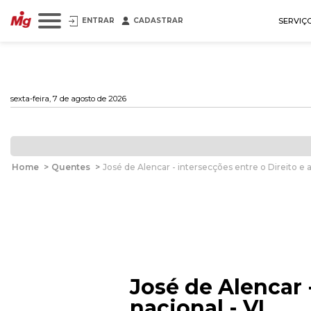
ENTRAR
CADASTRAR
SERVIÇ
sexta-feira, 7 de agosto de 2026
Home
>
Quentes
>
José de Alencar - intersecções entre o Direito e a 
José de Alencar -
nacional - VI