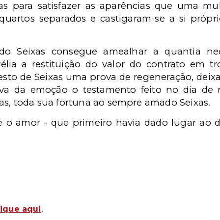
s para satisfazer as aparências que uma mu
quartos separados e castigaram-se a si próp
o Seixas consegue amealhar a quantia nece
élia a restituição do valor do contrato em t
sto de Seixas uma prova de regeneração, deix
a da emoção o testamento feito no dia de n
ras, toda sua fortuna ao sempre amado Seixas.
 o amor - que primeiro havia dado lugar ao d
.
lique aqui