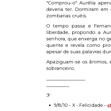
"Comprou-o" Aurélia apena
deveria ter. Dormiram em 
zombarias cruéis.
O tempo passa e Fernand
liberdade, propondo a Aur
senhora, que enxerga no ge
quente e revela como prov
apesar de suas palavras du
Apaziguam-se os ânimos, e
sobranceiro.
_________________
__________
Leia mais
9/8/10 - X - Felicidade -
c