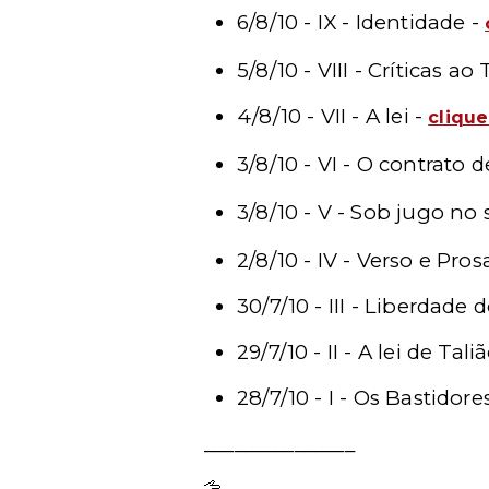
6/8/10 -
IX - Identidade -
5/8/10 - VIII -
Críticas ao 
4/8/10 - VII - A lei -
clique
3/8/10 -
VI - O contrato 
3/8/10 - V -
Sob jugo no 
2/8/10 -
IV -
Verso e Pros
30/7/10 - III - Liberdade
29/7/10 - II - A lei de Ta
28/7/10 - I - Os Bastidore
_______________
Lançamento