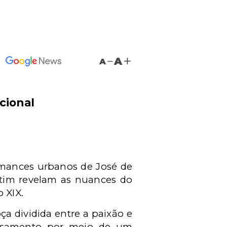
A
A
acional
omances urbanos de José de
etim revelam as nuances do
 XIX.
ça dividida entre a paixão e
casamento por meio de um