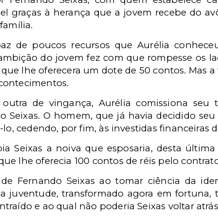
vel graças à herança que a jovem recebe do a
família.
az de poucos recursos que Aurélia conheceu
 ambição do jovem fez com que rompesse os laç
 que lhe oferecera um dote de 50 contos. Mas a 
contecimentos.
utra de vingança, Aurélia comissiona seu 
o Seixas. O homem, que já havia decidido seu
lo, cedendo, por fim, às investidas financeiras d
ia Seixas a noiva que esposaria, desta últim
ue lhe oferecia 100 contos de réis pelo contrat
de Fernando Seixas ao tomar ciência da iden
 juventude, transformado agora em fortuna, 
raído e ao qual não poderia Seixas voltar atrás