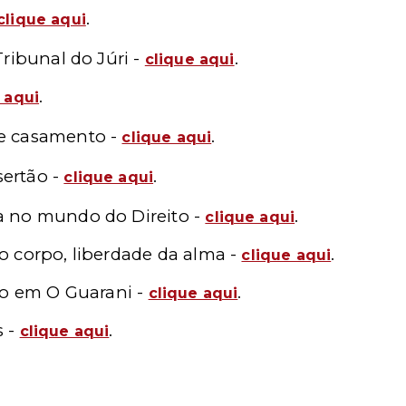
.
clique aqui
Tribunal do Júri -
.
clique aqui
.
 aqui
de casamento -
.
clique aqui
sertão -
.
clique aqui
a no mundo do Direito -
.
clique aqui
 do corpo, liberdade da alma -
.
clique aqui
lião em O Guarani -
.
clique aqui
s -
.
clique aqui