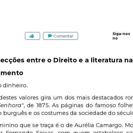
Siga-nos
Comentar
no
ecções entre o Direito e a literatura n
samento
 dinheiro.
destes valores gira um dos mais destacados r
Senhora"
, de 1875. As páginas do famoso folh
 burguês e os costumes da sociedade do século
eminino que se traça é o de Aurélia Camargo. Mo
or Fernando Seixas, com quem estabelece 