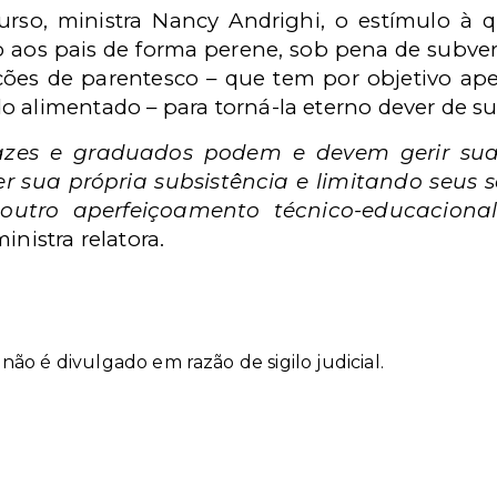
rso, ministra Nancy Andrighi, o estímulo à qu
o aos pais de forma perene, sob pena de subvert
ções de parentesco – que tem por objetivo ap
o alimentado – para torná-la eterno dever de su
pazes e graduados podem e devem gerir suas 
sua própria subsistência e limitando seus so
utro aperfeiçoamento técnico-educaciona
inistra relatora.
o é divulgado em razão de sigilo judicial.