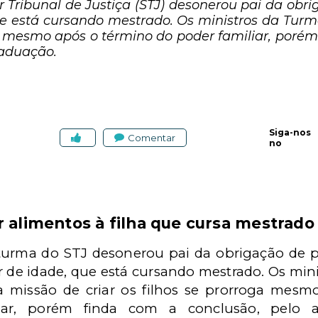
r Tribunal de Justiça (STJ) desonerou pai da obri
que está cursando mestrado. Os ministros da Tu
oga mesmo após o término do poder familiar, porém
raduação.
Siga-nos
Comentar
no
r alimentos à filha que cursa mestrado
turma do STJ desonerou pai da obrigação de pr
 de idade, que está cursando mestrado. Os mi
a missão de criar os filhos se prorroga mes
liar, porém finda com a conclusão, pelo 