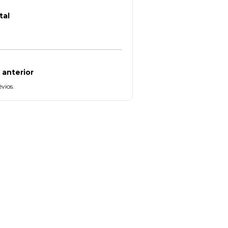
tal
 anterior
vios.