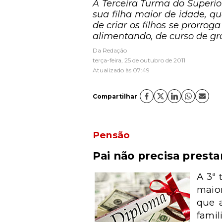
A Terceira Turma do Superio
sua filha maior de idade, 
de criar os filhos se prorr
alimentando, de curso de g
Da Redação
terça-feira, 25 de outubro de 2011
Atualizado às 07:49
Compartilhar
Pensão
Pai não precisa presta
A 3ª 
maior
que 
fami