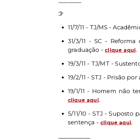
_________
Leia mais - Notícias
11/7/11 - TJ/MS - Acadêm
31/3/11 - SC - Reforma
graduação -
.
clique aqui
19/3/11 - TJ/MT - Susten
19/2/11 - STJ - Prisão p
19/1/11 - Homem não t
.
clique aqui
5/11/10 - STJ - Suposto 
sentença -
.
clique aqui
___________