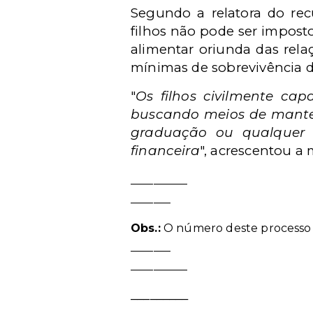
Segundo a relatora do recu
filhos não pode ser impost
alimentar oriunda das rela
mínimas de sobrevivência d
"
Os filhos civilmente ca
buscando meios de manter 
graduação ou qualquer o
financeira
", acrescentou a m
__________
_______
Obs.:
O número deste processo nã
_______
__________
_________