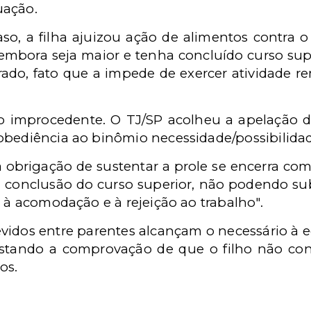
uação.
so, a filha ajuizou ação de alimentos contra o
embora seja maior e tenha concluído curso sup
ado, fato que a impede de exercer atividade 
o improcedente. O TJ/SP acolheu a apelação da
obediência ao binômio necessidade/possibilida
a obrigação de sustentar a prole se encerra co
 conclusão do curso superior, não podendo subs
o à acomodação e à rejeição ao trabalho".
 devidos entre parentes alcançam o necessário à
stando a comprovação de que o filho não con
os.