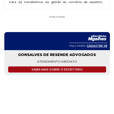
trata da transferência da gestão do convênio de assistência
judiciária para a Secretaria de Justiça e Cidadania de SP.
PUBLICIDADE
RE-SE