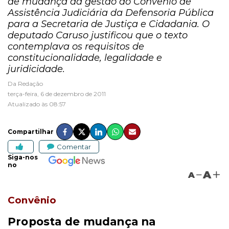
de mudança da gestão do Convênio de
Assistência Judiciária da Defensoria Pública
para a Secretaria de Justiça e Cidadania. O
deputado Caruso justificou que o texto
contemplava os requisitos de
constitucionalidade, legalidade e
juridicidade.
Da Redação
terça-feira, 6 de dezembro de 2011
Atualizado às 08:57
Compartilhar
Comentar
Siga-nos
no
A
A
Convênio
Proposta de mudança na