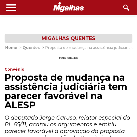
MIGALHAS QUENTES
Home
>
Quentes
>
Proposta de mudança na assistência judiciária t
PUBLICIDADE
Convênio
Proposta de mudança na
assistência judiciária tem
parecer favorável na
ALESP
O deputado Jorge Caruso, relator especial do
PL 65/11, acatou os argumentos e emitiu
parecer favorável à aprovação da proposta