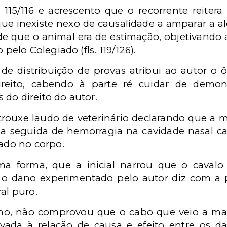
s. 115/116 e acrescento que o recorrente reite
ue inexiste nexo de causalidade a amparar a al
 que o animal era de estimação, objetivando a
pelo Colegiado (fls. 119/126).
de distribuição de provas atribui ao autor o
ireito, cabendo à parte ré cuidar de demons
s do direito do autor.
trouxe laudo de veterinário declarando que a 
ria seguida de hemorragia na cavidade nasal 
ado no corpo.
ma forma, que a inicial narrou que o cavalo
 o dano experimentado pelo autor diz com a p
al puro.
rno, não comprovou que o cabo que veio a mat
ada à relação de causa e efeito entre os da