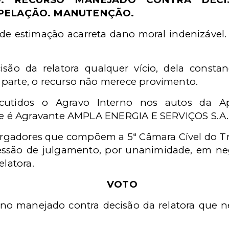
PELAÇÃO. MANUTENÇÃO.
 de estimação acarreta dano moral indenizável
cisão da relatora qualquer vício, dela cons
 parte, o recurso não merece provimento.
iscutidos o Agravo Interno nos autos da A
ue é Agravante AMPLA ENERGIA E SERVIÇOS S.A.
gadores que compõem a 5ª Câmara Cível do Tri
sessão de julgamento, por unanimidade, em ne
latora.
VOTO
erno manejado contra decisão da relatora que