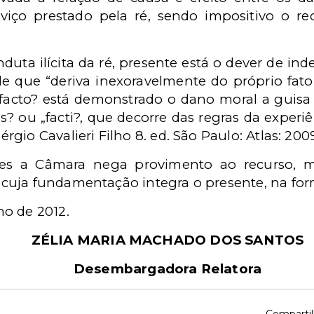
rviço prestado pela ré, sendo impositivo o 
duta ilícita da ré, presente está o dever de ind
ele que “deriva inexoravelmente do próprio fat
 facto? está demonstrado o dano moral a guis
? ou „facti?, que decorre das regras da exper
rgio Cavalieri Filho 8. ed. São Paulo: Atlas: 2009
es a Câmara nega provimento ao recurso, m
, cuja fundamentação integra o presente, na fo
ho de 2012.
ZÉLIA MARIA MACHADO DOS SANTOS
Desembargadora Relatora