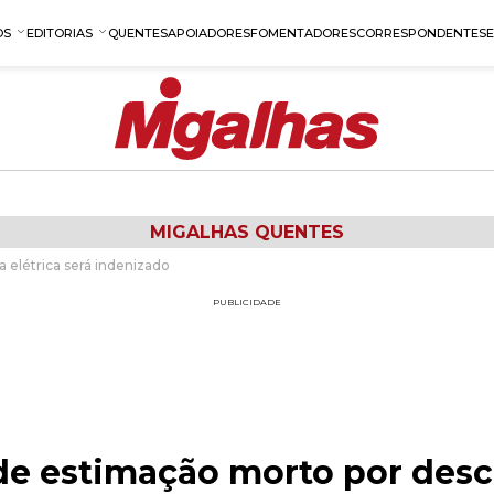
OS
EDITORIAS
QUENTES
APOIADORES
FOMENTADORES
CORRESPONDENTES
MIGALHAS QUENTES
 elétrica será indenizado
PUBLICIDADE
de estimação morto por desca