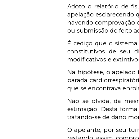
Adoto o relatório de fl
apelação esclarecendo q
havendo comprovação de
ou submissão do feito ao 
É cediço que o sistema 
constitutivos de seu d
modificativos e extintivo
Na hipótese, o apelado 
parada cardiorrespirató
que se encontrava enrol
Não se olvida, da mes
estimação. Desta forma
tratando-se de dano mor
O apelante, por seu tu
restando assim comprov