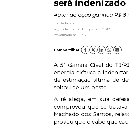
será indenizado
Autor da ação ganhou R$ 8 m
Da Redação
segunda-feira, 6 de agosto de 2012
Atualizado às 14:45
Compartilhar
A 5ª câmara Cível do TJ/R
energia elétrica a indeniz
de estimação vítima de de
soltou de um poste.
A ré alega, em sua defes
comprovou que se tratava
Machado dos Santos, relat
provou que o cabo que caus