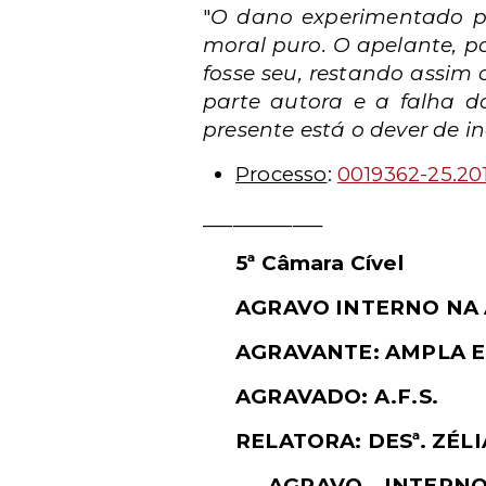
"
O dano experimentado pe
moral puro. O apelante, p
fosse seu, restando assim
parte autora e a falha do
presente está o dever de i
Processo
:
0019362-25.20
____________
5ª Câmara Cível
AGRAVO INTERNO NA A
AGRAVANTE: AMPLA EN
AGRAVADO: A.F.S.
RELATORA: DESª. ZÉ
AGRAVO INTERN