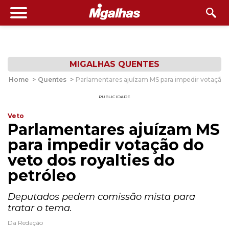
MIGALHAS QUENTES
Home
>
Quentes
>
Parlamentares ajuízam MS para impedir votação d
PUBLICIDADE
Veto
Parlamentares ajuízam MS
para impedir votação do
veto dos royalties do
petróleo
Deputados pedem comissão mista para
tratar o tema.
Da Redação