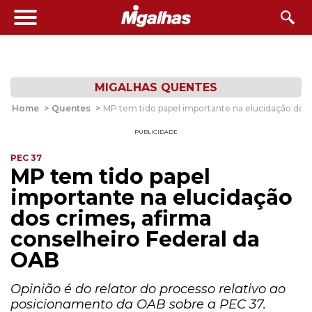
MIGALHAS QUENTES
Home
>
Quentes
>
MP tem tido papel importante na elucidação dos 
PUBLICIDADE
PEC 37
MP tem tido papel
importante na elucidação
dos crimes, afirma
conselheiro Federal da
OAB
Opinião é do relator do processo relativo ao
posicionamento da OAB sobre a PEC 37.