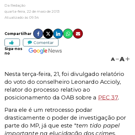
Da Redação
quarta-feira, 22 de maio de 2013
Atualizado às 09:54
Compartilhar
Comentar
Siga-nos
no
A
A
Nesta terça-feira, 21, foi divulgado relatório
do voto do conselheiro Leonardo Accioly,
relator do processo relativo ao
posicionamento da OAB sobre a
PEC 37
.
Para ele é um retrocesso podar
drasticamente o poder de investigação por
parte do MP, já que este "
tem tido papel
importante na elucidação dos crimes,