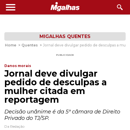
MIGALHAS QUENTES
Home
>
Quentes
>
Jornal deve divulgar pedido de desculpas a mul
PUBLICIDADE
Danos morais
Jornal deve divulgar
pedido de desculpas a
mulher citada em
reportagem
Decisão unânime é da 5ª câmara de Direito
Privado do TJ/SP.
Da Redação