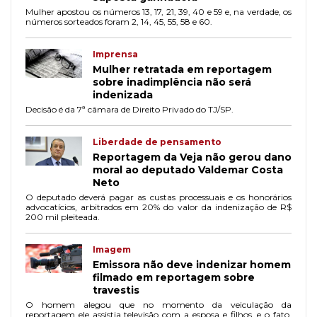
Mulher apostou os números 13, 17, 21, 39, 40 e 59 e, na verdade, os
números sorteados foram 2, 14, 45, 55, 58 e 60.
Imprensa
Mulher retratada em reportagem
sobre inadimplência não será
indenizada
Decisão é da 7ª câmara de Direito Privado do TJ/SP.
Liberdade de pensamento
Reportagem da Veja não gerou dano
moral ao deputado Valdemar Costa
Neto
O deputado deverá pagar as custas processuais e os honorários
advocatícios, arbitrados em 20% do valor da indenização de R$
200 mil pleiteada.
Imagem
Emissora não deve indenizar homem
filmado em reportagem sobre
travestis
O homem alegou que no momento da veiculação da
reportagem ele assistia televisão com a esposa e filhos, e o fato,