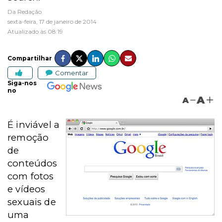
Da Redação
sexta-feira, 17 de janeiro de 2014
Atualizado às 08:19
Compartilhar
Comentar
Siga-nos
no
A
A
É inviável a
remoção
de
conteúdos
com fotos
e vídeos
sexuais de
uma