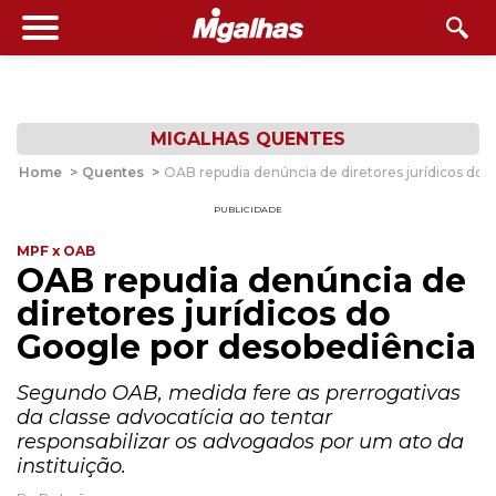
MIGALHAS QUENTES
Home
>
Quentes
>
OAB repudia denúncia de diretores jurídicos do 
PUBLICIDADE
MPF x OAB
OAB repudia denúncia de
diretores jurídicos do
Google por desobediência
Segundo OAB, medida fere as prerrogativas
da classe advocatícia ao tentar
responsabilizar os advogados por um ato da
instituição.