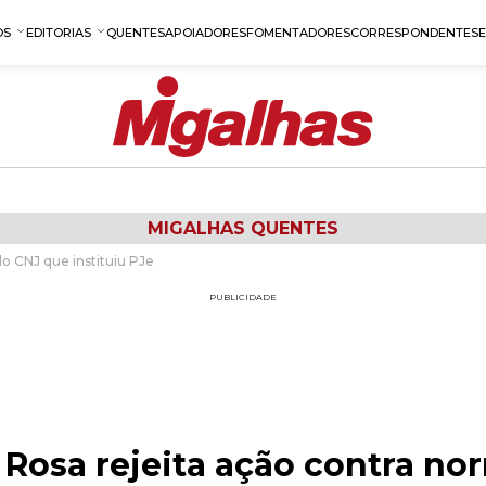
OS
EDITORIAS
QUENTES
APOIADORES
FOMENTADORES
CORRESPONDENTES
MIGALHAS QUENTES
do CNJ que instituiu PJe
PUBLICIDADE
 Rosa rejeita ação contra n