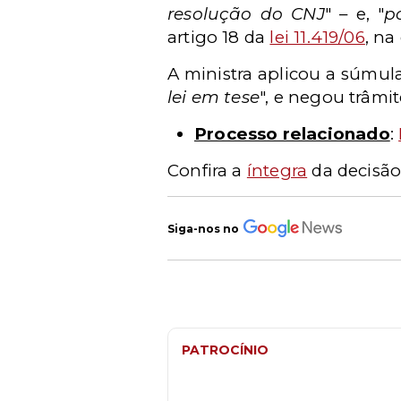
resolução do CNJ
" – e, "
p
artigo 18 da
lei 11.419/06
, na
A ministra aplicou a súmul
lei em tese
", e negou trâm
Processo relacionado
:
Confira a
íntegra
da decisão
Siga-nos no
PATROCÍNIO