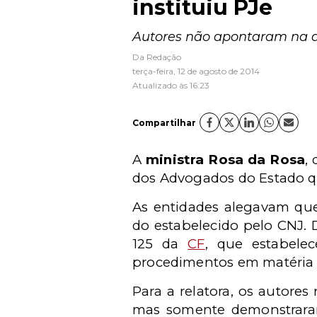
instituiu PJe
Autores não apontaram na aç
Da Redação
terça-feira, 12 de agosto de 2014
Atualizado às 16:23
Compartilhar
A
ministra Rosa da Rosa
,
dos Advogados do Estado 
As entidades alegavam que
do estabelecido pelo CNJ. D
125 da
CF
, que estabele
procedimentos em matéria 
Para a relatora, os autore
mas somente demonstrara