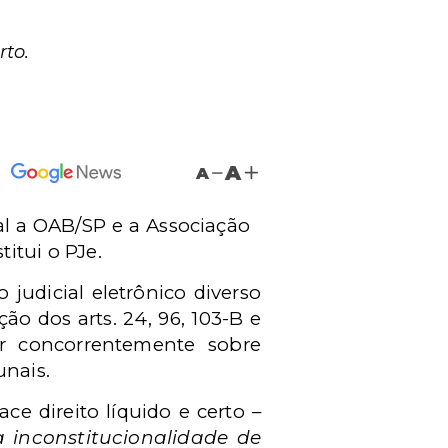
rto.
A
A
al a OAB/SP e a Associação
titui o PJe.
udicial eletrônico diverso
ão dos arts. 24, 96, 103-B e
ar concorrentemente sobre
nais.
e direito líquido e certo –
 inconstitucionalidade de