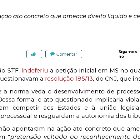
ão ato concreto que ameace direito líquido e ce
Siga-nos
Comentar
no
 do STF,
indeferiu
a petição inicial em MS no qu
questionavam a
resolução 185/13
, do CNJ, que ins
 a norma veda o desenvolvimento de processo j
essa forma, o ato questionado implicaria violaç
cem competir aos Estados e à União legisl
processual e resguardam a autonomia dos tribu
s não apontaram na ação ato concreto que ameac
m "
pretensão voltada ao reconhecimento da