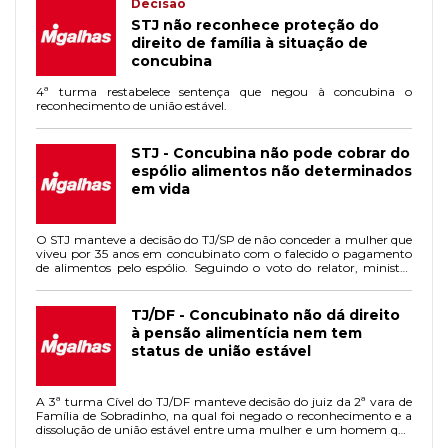
Decisão
STJ não reconhece proteção do
direito de família à situação de
concubina
4ª turma restabelece sentença que negou à concubina o
reconhecimento de união estável.
STJ - Concubina não pode cobrar do
espólio alimentos não determinados
em vida
O STJ manteve a decisão do TJ/SP de não conceder a mulher que
viveu por 35 anos em concubinato com o falecido o pagamento
de alimentos pelo espólio. Seguindo o voto do relator, ministro
Aldir Passarinho Junior, a 4ª turma entendeu que, como não
havia a obrigação antes do óbito, esta não pode ser repassada aos
herdeiros.
TJ/DF - Concubinato não dá direito
à pensão alimentícia nem tem
status de união estável
A 3ª turma Cível do TJ/DF manteve decisão do juiz da 2ª vara de
Família de Sobradinho, na qual foi negado o reconhecimento e a
dissolução de união estável entre uma mulher e um homem que
se relacionaram por 23 anos e tiveram um filho. A união não foi