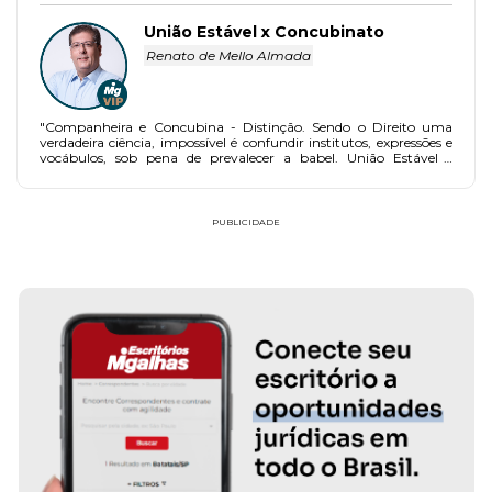
reconhecida pela Justiça porque o cidadão era casado com outra
mulher há 28 anos, um dos fatores impeditivos do
União Estável x Concubinato
reconhecimento da união estável, conforme determina o artigo
Renato de Mello Almada
1521, inc. VI, do CC (clique aqui). A decisão foi unânime.
"Companheira e Concubina - Distinção. Sendo o Direito uma
verdadeira ciência, impossível é confundir institutos, expressões e
vocábulos, sob pena de prevalecer a babel. União Estável -
Proteção do Estado. A proteção do Estado à união estável alcança
apenas as situações legítimas e nestas não está incluído o
concubinato. (Ministro Marco Aurélio. Recurso Extraordinário nº
397.762-8 - Bahia)"
PUBLICIDADE