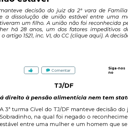
manteve decisão do juiz da 2ª vara de Família
e a dissolução de união estável entre uma
tiveram um filho. A união não foi reconhecida p
er há 28 anos, um dos fatores impeditivos 
 artigo 1521, inc. VI, do CC (clique aqui). A decis
Siga-nos
Comentar
no
TJ/DF
 direito à pensão alimentícia nem tem stat
A 3ª turma Cível do TJ/DF manteve decisão do j
Sobradinho, na qual foi negado o reconhecime
estável entre uma mulher e um homem que se 