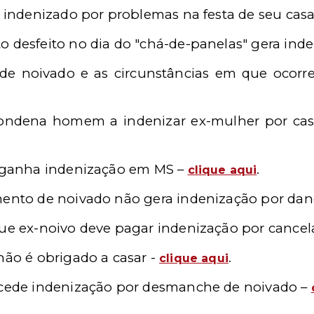
 é indenizado por problemas na festa de seu c
o desfeito no dia do "chá-de-panelas" gera ind
de noivado e as circunstâncias em que ocorr
 condena homem a indenizar ex-mulher por ca
a ganha indenização em MS –
.
clique aqui
mento de noivado não gera indenização por dan
que ex-noivo deve pagar indenização por cance
não é obrigado a casar -
.
clique
aqui
oncede indenização por desmanche de noivado –