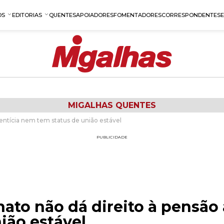
OS
EDITORIAS
QUENTES
APOIADORES
FOMENTADORES
CORRESPONDENTES
MIGALHAS QUENTES
entícia nem tem status de união estável
PUBLICIDADE
ato não dá direito à pensão
ião estável