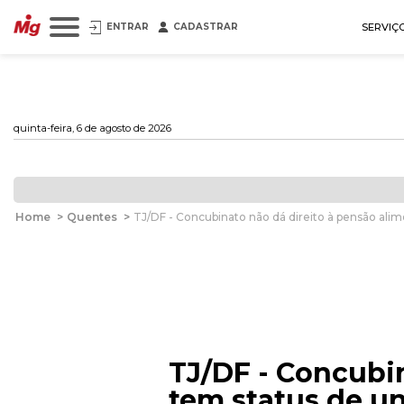
ENTRAR
CADASTRAR
SERVIÇ
quinta-feira, 6 de agosto de 2026
Home
>
Quentes
>
TJ/DF - Concubinato não dá direito à pensão alim
TJ/DF - Concubin
tem status de un