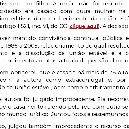
tiveram um filho. A união não foi reconhec
cidadão era casado com outra mulher há 
impeditivos do reconhecimento da união está
artigo 1.521, inc. VI, do CC
. A decisã
(
clique aqui
)
aver mantido convivência contínua, pública 
 1986 a 2009, relacionamento do qual resulto
nto e a dissolução da união estável e a 
endimentos brutos, a título de pensão alimentí
em ponderou que é casado há mais de 28 oito 
 com a autora como extraconjugal e, por 
o da união estável, bem como o arbitramento d
da autora foi julgado improcedente. Ela recorre
ue o casamento referido pelo réu com outra se 
 no mundo jurídico. Juntou fotos e testemunhos
nto, julgou também improcedente o recurso 