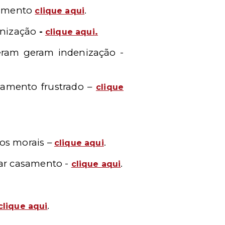
asamento
.
clique aqui
enização
-
.
clique aqui
eram geram indenização -
samento frustrado –
clique
os morais –
.
clique aqui
lar casamento -
.
clique aqui
.
clique aqui