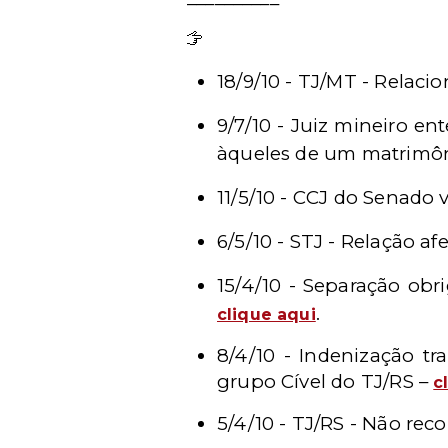
Leia mais
18/9/10 - TJ/MT - Relac
9/7/10 - Juiz mineiro e
àqueles de um matrimôn
11/5/10 -
CCJ do Senado v
6/5/10 - STJ - Relação afe
15/4/10 - Separação obr
.
clique aqui
8/4/10 - Indenização tr
grupo Cível do TJ/RS –
c
5/4/10 - TJ/RS - Não rec