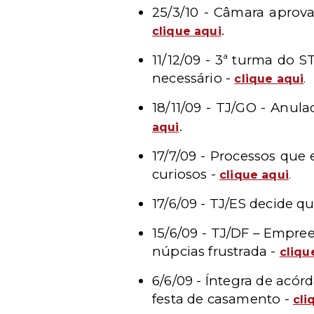
25/3/10 - Câmara aprov
.
clique aqui
11/12/09 - 3ª turma do 
necessário -
clique aqui
.
18/11/09 - TJ/GO - Anul
.
aqui
17/7/09 - Processos que
curiosos -
clique aqui
.
17/6/09 - TJ/ES decide q
15/6/09 - TJ/DF – Empre
núpcias frustrada -
cliqu
6/6/09 - Íntegra de acór
festa de casamento -
cli