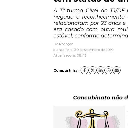
A 3ª turma Cível do TJ/DF 
negado o reconhecimento 
relacionaram por 23 anos e 
era casado com outra mulh
estável, conforme determina o
Da Redação
quinta-feira, 30 de setembro de 2010
Atualizado às 08:43
Compartilhar
Concubinato não dá