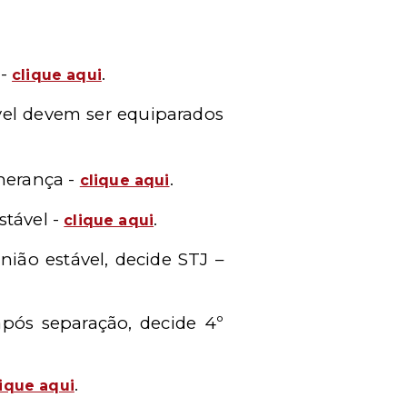
 -
.
clique aqui
ável devem ser equiparados
herança -
.
clique aqui
stável -
.
clique aqui
nião estável, decide STJ –
após separação, decide 4º
.
lique aqui