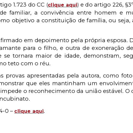
rtigo 1.723 do CC
e do artigo 226, §3
(
clique aqui
)
de familiar, a convivência entre homem e mu
omo objetivo a constituição de família, ou seja,
firmado em depoimento pela própria esposa. D
amante para o filho, e outra de exoneração d
 se tornara maior de idade, demonstram, se
mo teto com o réu.
 as provas apresentadas pela autora, como fotog
demonstrar que eles mantinham um envolvimen
, impede o reconhecimento da união estável. O 
oncubinato.
4-0 –
.
clique aqui