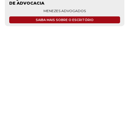
ADVOGADOS
www.oliveiraearaujo.com.br
OLIVEIRA & ARAUJO SOCIEDADE DE ADVOGADOS O Oliveira &
Araújo Sociedade de Advogados, é um moderno escritório de
advocacia privada e consultoria jurídica registrado na OAB/MG sob
o número 3.549, e que se dedica há cerca de 15 anos, principalmente
à administração de contencioso de massa...
SAIBA MAIS SOBRE O ESCRITÓRIO
…