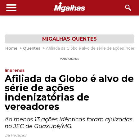
MIGALHAS QUENTES
Home
>
Quentes
>
Afiliada da Globo é alvo de série de ações indeni
PUBLICIDADE
Imprensa
Afiliada da Globo é alvo de
série de ações
indenizatórias de
vereadores
Ao menos 13 ações idênticas foram ajuizadas
no JEC de Guaxupé/MG.
Da Redação