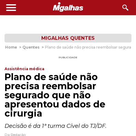
MIGALHAS QUENTES
Home
>
Quentes
>
Plano de saúde não precisa reembolsar segurado
PUBLICIDADE
Assistência médica
Plano de saúde não
precisa reembolsar
segurado que não
apresentou dados de
cirurgia
Decisão é da 1ª turma Cível do TJ/DF.
Da Redação