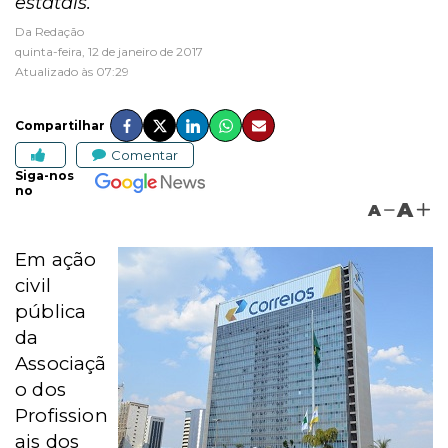
estatais.
Da Redação
quinta-feira, 12 de janeiro de 2017
Atualizado às 07:29
Compartilhar
Comentar
Siga-nos
no
A
A
Em ação
civil
pública
da
Associaçã
o dos
Profission
ais dos